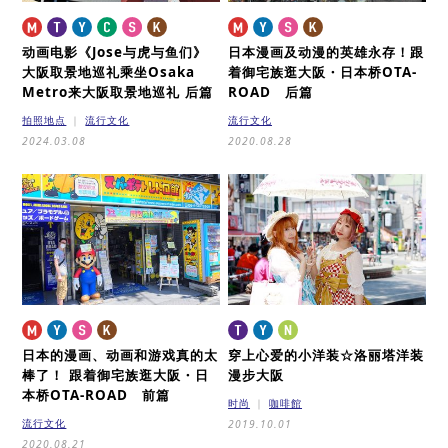
动画电影《Jose与虎与鱼们》
日本漫画及动漫的英雄永存！
跟
大阪取景地巡礼
乘坐Osaka
着御宅族逛大阪・日本桥OTA-
Metro来大阪取景地巡礼 后篇
ROAD 后篇
拍照地点
流行文化
流行文化
2024.03.08
2020.08.28
日本的漫画、动画和游戏真的太
穿上心爱的小洋装☆洛丽塔洋装
棒了！
跟着御宅族逛大阪・日
漫步大阪
本桥OTA-ROAD 前篇
时尚
咖啡館
流行文化
2019.10.01
2020.08.21