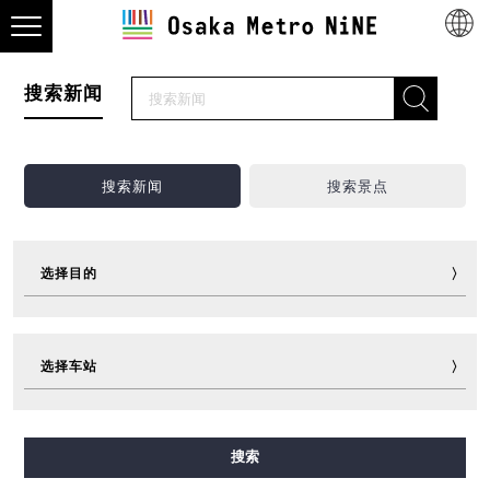
搜索新闻
搜索新闻
搜索景点
选择目的
观光
美食
购物
住宿
选择车站
游玩
运动
活动
超值车票
旅行小助手
其他
御堂筋线
谷町线
四桥线
中央线
千日前线
搜索
堺筋线
长堀鹤见绿地线
今里筋线
新电车