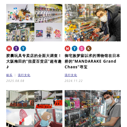
胶囊玩具专卖店的全面大调查！
御宅族梦寐以求的博物馆
在日本
大阪梅田的“扭蛋百货店”超有趣
桥的“MANDARAKE Grand
♪
Chaos”寻宝
娱乐
流行文化
流行文化
2025.08.08
2024.11.22