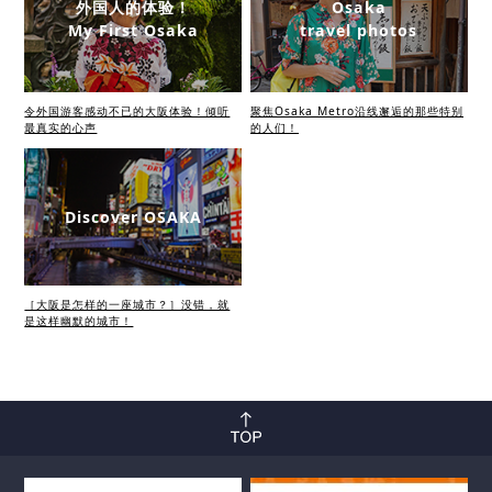
外国人的体验！
Osaka
My First Osaka
travel photos
令外国游客感动不已的大阪体验！倾听
聚焦Osaka Metro沿线邂逅的那些特别
最真实的心声
的人们！
Discover OSAKA
［大阪是怎样的一座城市？］没错，就
是这样幽默的城市！