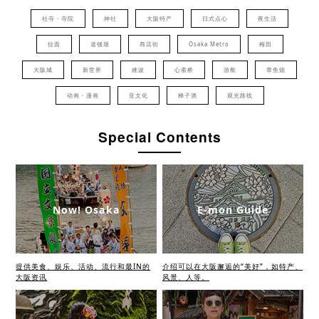
社寺・寺院
神社
大阪特产
日式点心
夜生活
拉面
道顿堀
商店街
Osaka Metro
梅田
大阪城
新世界
难波
心斋桥
游船
章鱼烧
动画・漫画
亚文化
梯子酒
观光路线
Special Contents
Now! Osaka
E-mon Guide
提供美食、娱乐、活动、流行和最IN的
介绍可以在大阪邂逅的“美好”，如特产、
大阪资讯
风景、人等。