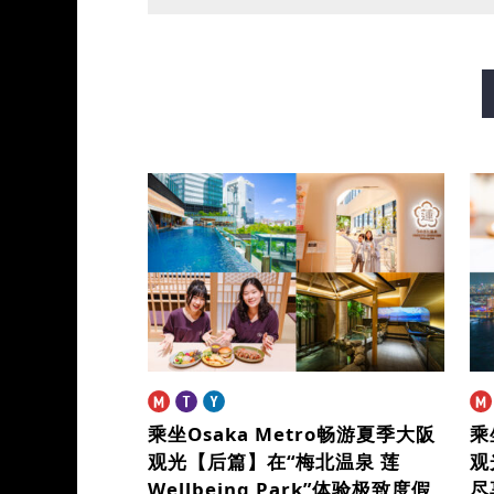
御堂筋线
谷町线
四桥
长堀鹤见绿地线
今里筋线
乘坐Osaka Metro畅游夏季大阪
乘
观光【后篇】
在“梅北温泉 莲
观
Wellbeing Park”体验极致度假
尽