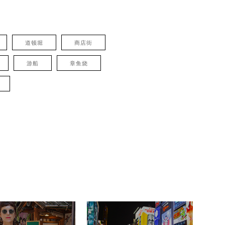
道顿堀
商店街
游船
章鱼烧