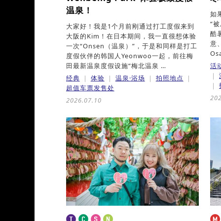
温泉！
如
“
大家好！我是1个月前刚通过打工度假来到
酷
大阪的Kim！在日本期间，我一直很想体验
意
一次“Onsen（温泉）”，于是和同样是打工
Os
度假伙伴的韩国人Yeonwoo一起，前往梅
田最新温泉度假设施“梅北温泉 …
活
经典
体验
温泉·浴场
拍照地点
超值车票发售处
202
2026.07.10