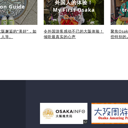
外国人的体验！
on Guide
My First Osaka
tr
阪邂逅的“美好”，如
令外国游客感动不已的大阪体验！
聚焦Osa
、人等。
倾听最真实的心声
些特别的