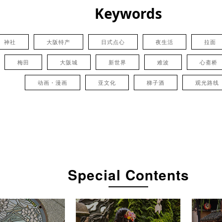
Keywords
神社
大阪特产
日式点心
夜生活
拉面
梅田
大阪城
新世界
难波
心斋桥
动画・漫画
亚文化
梯子酒
观光路线
Special Contents