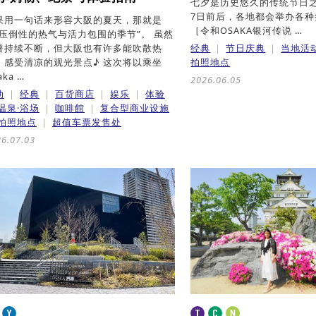
七夕是历史悠久的传统节日之
7日前后，各地都会举办各
果用一句话来形容大阪的夏天，那就是
［令和OSAKA银河传说 …
被压倒性的热气与活力包围的季节”。 虽然
暑持续不断，但大阪也有许多能吹散热
经典
节日庆典
当地活
、感受清凉的观光景点♪ 这次将以乘坐
拍照地点
aka …
2026.06.05
动
经典
百货商店
娱乐
体验
温泉·浴场
咖啡館
复合型商业设施
拍照地点
超值车票发售处
6.07.03