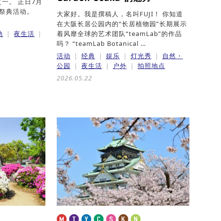
一。 正日7月
种祭典活动。
大家好。我是撰稿人，名叫FUJI！ 你知道
在大阪长居公园内的“长居植物园”长期展示
动
夜生活
着风靡全球的艺术团队“teamLab”的作品
吗？ “teamLab Botanical …
活动
经典
娱乐
灯光秀
自然・
公园
夜生活
户外
拍照地点
2026.05.22