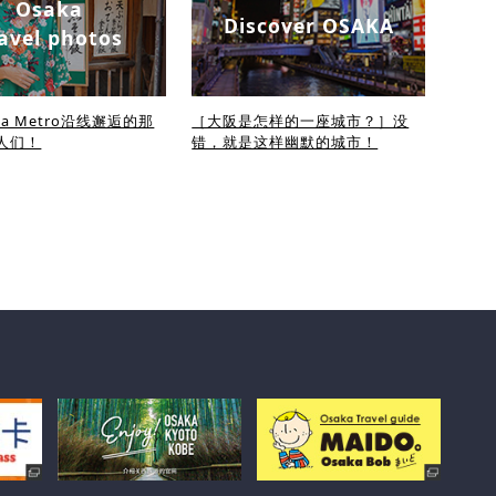
Osaka
Discover OSAKA
avel photos
ka Metro沿线邂逅的那
［大阪是怎样的一座城市？］没
人们！
错，就是这样幽默的城市！