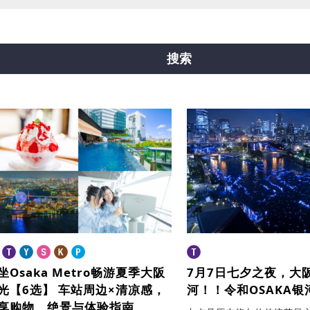
线
中央线
千日前线
堺筋线
新电车
搜索
坐Osaka Metro畅游夏季大阪
7月7日七夕之夜，
大
光【6选】
车站周边×清凉感，
河！！
令和OSAKA银
享购物、绝景与体验指南