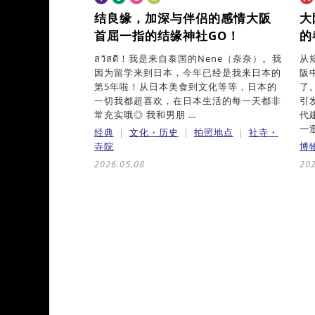
结良缘，加深与伴侣的感情
大阪
大
首屈一指的结缘神社GO！
的
สวัสดี！我是来自泰国的Nene（奈奈）。我
从
因为留学来到日本，今年已经是我来日本的
阪
第5年啦！从日本美食到文化等等，日本的
了
一切我都超喜欢，在日本生活的每一天都非
引
常充实哦◎ 我和男朋 …
代
一逛
经典
文化・历史
拍照地点
社寺・
寺院
博
2026.05.08
202