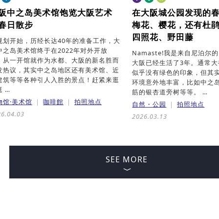
阪中之岛美术馆
饱览大阪艺术
在大阪城公园发现的
春日散步
梅花、樱花，还有杜
四照花、野田藤
规划开始，历经长达40年的准备工作，大
中之岛美术馆终于在2022年对外开放
Namaste!我是来自尼泊尔的
。从一开馆就作为水都、大阪的新名胜而
大阪已经生活了3年。通常
发热议，其实中之岛地区还有美术馆、近
似乎没有绿色的印象，但其
建筑等等各种引人入胜的景点！赶紧来逛
环境意外地丰富，比如中之
 …
筋的银杏道旁树等等。 …
物馆·美术馆
咖啡館
拍照地点
自然・公园
拍照地点
6.04.03
2026.03.13
SEE MORE