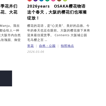
春季花卉们
2026years OSAKA樱花物语
鹃花、大花
这个春天，大阪的樱花们也璀璨
绽放！
Manju。我在
樱花的花语，是“心灵美”、美好的品德。今
大都会给人一种
年的春天也近在眼前。大阪的樱花接下来将
实大阪市内自然
迎来最佳观赏季。 Contents 大阪城公园
岛玫瑰园、御堂
毛马樱之宫 …
赏花
自然・公园
拍照地点
2026.03.06