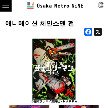
애니메이션 체인소맨 전
Fac