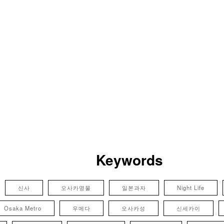
Keywords
신사
오사카명물
일본과자
Night Life
Osaka Metro
우메다
오사카성
신세카이