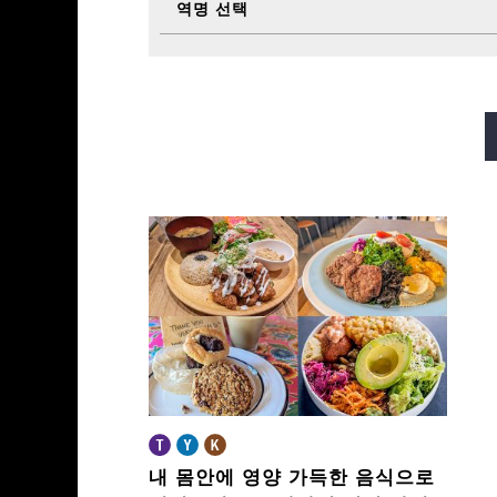
역명 선택
미도스지선
다니마치선
사카이스지선
나가호리쓰루미
내 몸안에 영양 가득한 음식으로