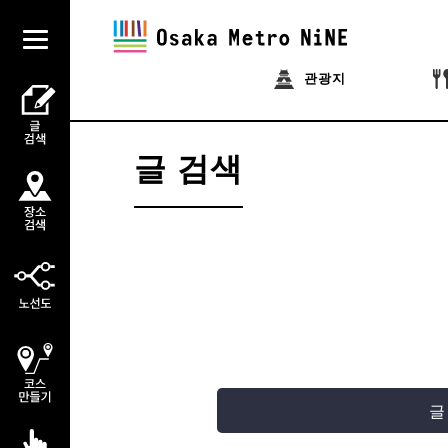
관광지
글 검색
글