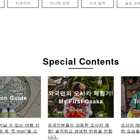
타코야끼
아니메,만화
서브 컬처
술집 순
Special Contents
외국인의 오사카 체험기!
on Guide
My First Osaka
Tr
만날 수 있는 여행 선
외국인분들이 감동한 오사카 체
오사카 
람 등 “E-mon”을 소
험! 솔직하고 생생한 반응을 전합
한 모습을 
니다.