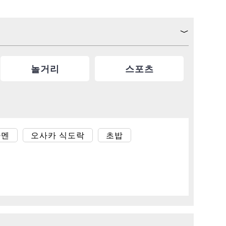
놀거리
스포츠
라멘
오사카 식도락
초밥