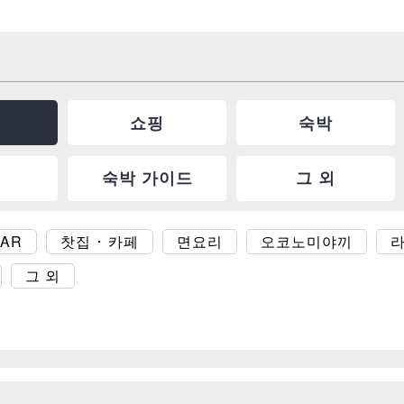
쇼핑
숙박
숙박 가이드
그 외
BAR
찻집 ･ 카페
면요리
오코노미야끼
그 외