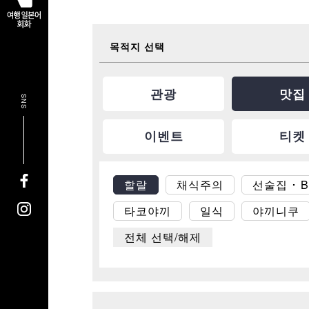
목적지 선택
관광
맛집
SNS
이벤트
티켓
할랄
채식주의
선술집 ･ 
타코야끼
일식
야끼니쿠
전체 선택/해제