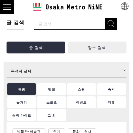
글 검색
글 검색
장소 검색
목적지 선택
관광
맛집
쇼핑
숙박
놀거리
스포츠
이벤트
티켓
숙박 가이드
그 외
박물관･미술관
인기
문화 ･ 역사