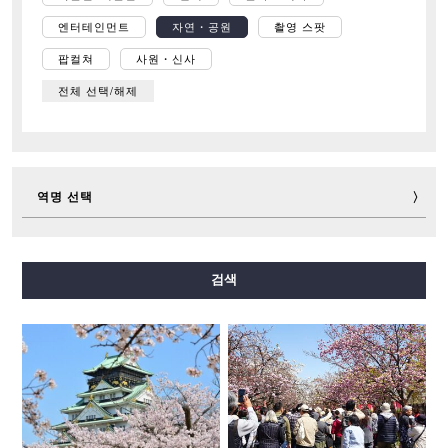
엔터테인먼트
자연・공원
촬영 스팟
팝컬쳐
사원・신사
전체 선택/해제
역명 선택
미도스지선
다니마치선
요쓰바시선
주오선
검색
센니치마에선
사카이스지선
나가호리쓰루미료쿠치선
이마자토스지선
뉴트램