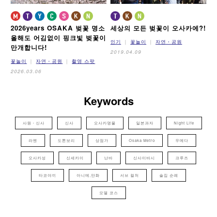
2026years OSAKA 벚꽃 명소
세상의 모든 벚꽃이 오사카에?!
올해도 어김없이 핑크빛 벚꽃이
인기
꽃놀이
자연・공원
만개합니다!
2019.04.09
꽃놀이
자연・공원
촬영 스팟
2026.03.06
Keywords
사원・신사
신사
오사카명물
일본과자
Night Life
라멘
도톤보리
상점가
Osaka Metro
우메다
오사카성
신세카이
난바
신사이바시
크루즈
타코야끼
아니메,만화
서브 컬처
술집 순례
모델 코스