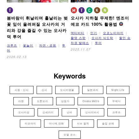
봄바람이 휘날리며 흩날리는 벚
오사카 지하철 무제한! 엔조이
꽃 잎이 울려퍼질
오사카의 거
에코 카드 100% 활용법
리와 강을 즐길 수 있는 오사카
액티비티
인기
오코노미야끼
덕 투어
촬영 스팟
오사카 식도락
할인 승
차권 발매소
투어
크루즈
꽃놀이
자연・공원
투
2025.11.07
어
2026.02.13
Keywords
사원・신사
신사
오사카명물
일본과자
Night Life
라멘
도톤보리
상점가
Osaka Metro
우메다
오사카성
신세카이
난바
신사이바시
크루즈
타코야끼
아니메,만화
서브 컬처
술집 순례
모델 코스