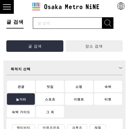
글 검색
글 검색
장소 검색
목적지 선택
관광
맛집
쇼핑
숙박
놀거리
스포츠
이벤트
티켓
숙박 가이드
그 외
액티비티
어뮤즈먼트
크루즈
체험