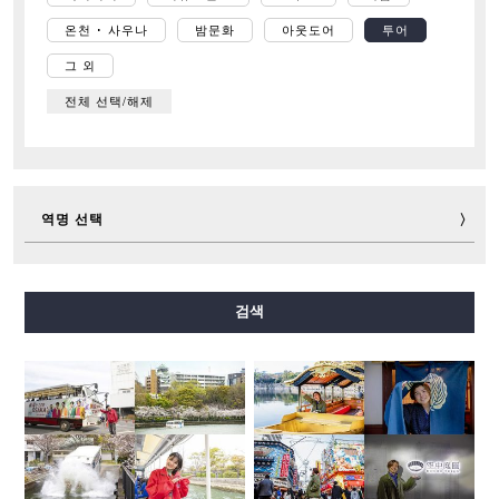
온천 ･ 사우나
밤문화
아웃도어
투어
그 외
전체 선택/해제
역명 선택
미도스지선
다니마치선
요쓰바시선
주오선
검색
센니치마에선
사카이스지선
나가호리쓰루미료쿠치선
이마자토스지선
뉴트램