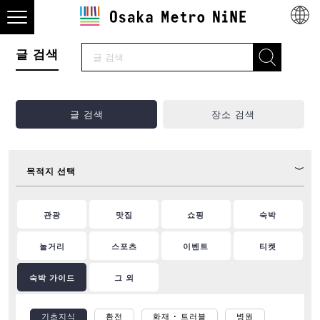
글 검색
글 검색
장소 검색
목적지 선택
관광
맛집
쇼핑
숙박
놀거리
스포츠
이벤트
티켓
숙박 가이드
그 외
기초지식
환전
화재 ･ 트러블
병원