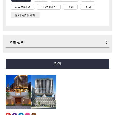
다국어대응
관광안내소
교통
그 외
전체 선택/해제
역명 선택
미도스지선
다니마치선
요쓰바시선
주오선
검색
센니치마에선
사카이스지선
나가호리쓰루미료쿠치선
이마자토스지선
뉴트램