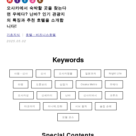
오사카에서 숙박할 곳을 찾는다
면 우메다? 난바?
인기 관광지
의 특징과 추천 호텔을 소개합
니다!
기초지식
호텔・비즈니스호텔
2025.05.02
Keywords
사원・신사
신사
오사카명물
일본과자
Night Life
라멘
도톤보리
상점가
Osaka Metro
우메다
오사카성
신세카이
난바
신사이바시
크루즈
타코야끼
아니메,만화
서브 컬처
술집 순례
모델 코스
Special Contents