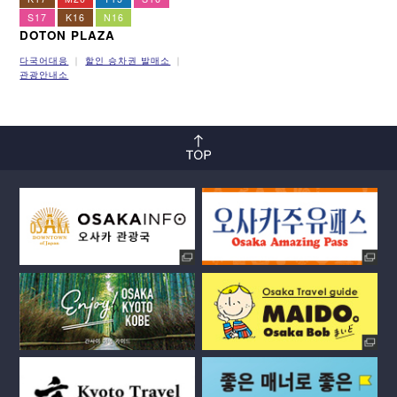
S17
K16
N16
DOTON PLAZA
다국어대응
할인 승차권 발매소
관광안내소