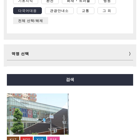
기초지식
환전
화재 ･ 트러블
병원
다국어대응
관광안내소
교통
그 외
전체 선택/해제
역명 선택
미도스지선
다니마치선
요쓰바시선
주오선
검색
센니치마에선
사카이스지선
나가호리쓰루미료쿠치선
이마자토스지선
뉴트램
K17
M20
Y15
S16