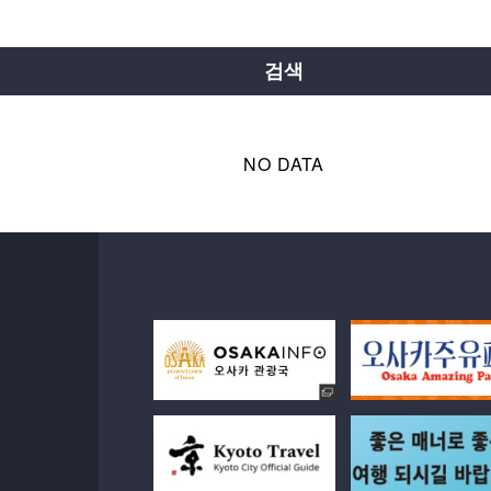
요쓰바시선
주오선
센니치마에선
료쿠치선
이마자토스지선
뉴트램
검색
NO DATA