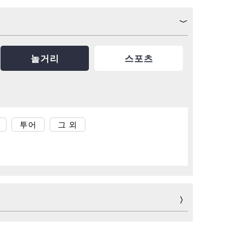
놀거리
스포츠
투어
그 외