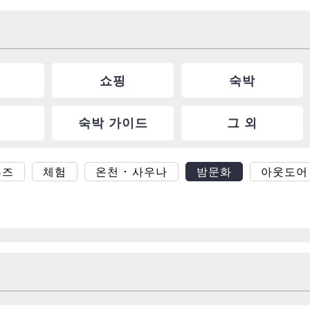
쇼핑
숙박
숙박 가이드
그 외
루즈
체험
온천 ･ 사우나
밤문화
아웃도어