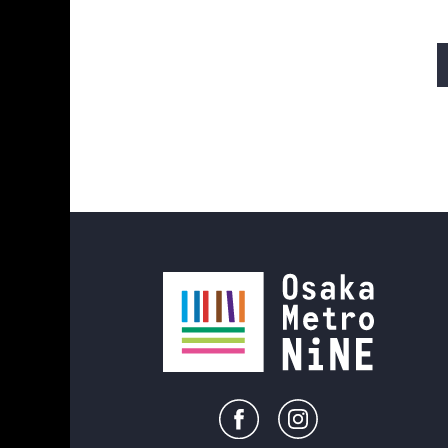
미도스지선
다니마치선
사카이스지선
나가호리쓰루미