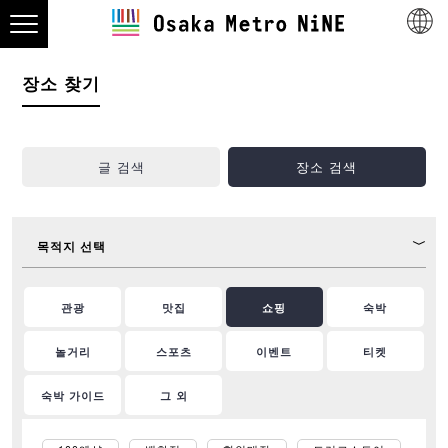
장소 찾기
글 검색
장소 검색
목적지 선택
관광
맛집
쇼핑
숙박
놀거리
스포츠
이벤트
티켓
숙박 가이드
그 외