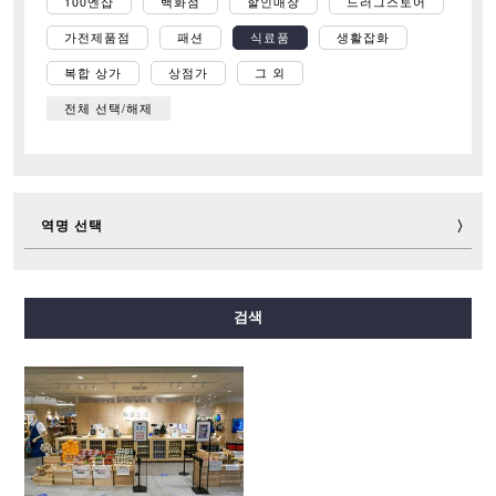
100엔샵
백화점
할인매장
드러그스토어
가전제품점
패션
식료품
생활잡화
복합 상가
상점가
그 외
전체 선택/해제
역명 선택
미도스지선
다니마치선
요쓰바시선
주오선
검색
센니치마에선
사카이스지선
나가호리쓰루미료쿠치선
이마자토스지선
뉴트램