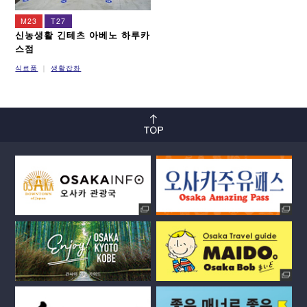
M23
T27
신농생활 긴테츠 아베노 하루카
스점
식료품
생활잡화