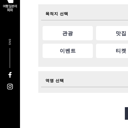
목적지 선택
관광
맛집
SNS
이벤트
티켓
역명 선택
미도스지선
다니마치선
사카이스지선
나가호리쓰루미