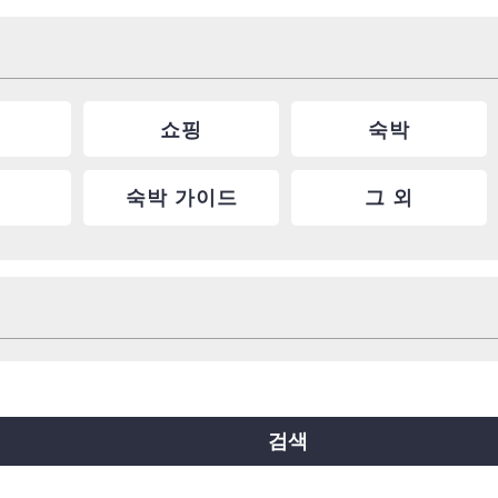
쇼핑
숙박
숙박 가이드
그 외
요쓰바시선
주오선
센니치마에선
료쿠치선
이마자토스지선
뉴트램
검색