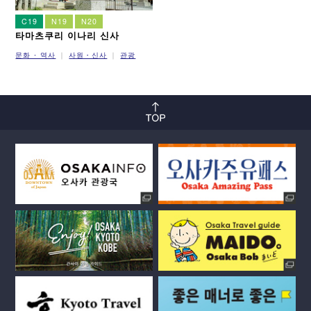
C19
N19
N20
타마츠쿠리 이나리 신사
문화 ･ 역사
사원・신사
관광