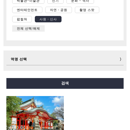
박물관･미술관
인기
문화 ･ 역사
엔터테인먼트
자연・공원
촬영 스팟
팝컬쳐
사원・신사
전체 선택/해제
역명 선택
미도스지선
다니마치선
요쓰바시선
주오선
검색
센니치마에선
사카이스지선
나가호리쓰루미료쿠치선
이마자토스지선
뉴트램