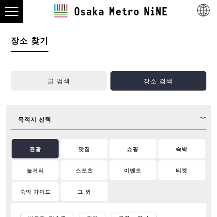
장소 찾기
글 검색
장소 검색
목적지 선택
관광
맛집
쇼핑
숙박
놀거리
스포츠
이벤트
티켓
숙박 가이드
그 외