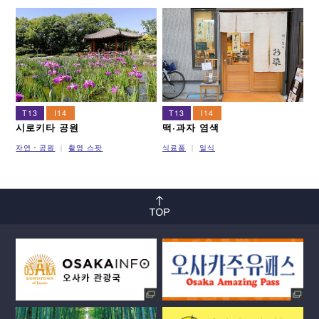
이마자토스지선
뉴트램
T13
I14
T13
I14
시로키타 공원
떡·과자 염색
자연・공원
촬영 스팟
식료품
일식