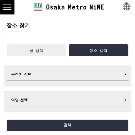
장소 찾기
글 검색
장소 검색
목적지 선택
관광
맛집
쇼핑
숙박
역명 선택
놀거리
스포츠
이벤트
티켓
숙박 가이드
그 외
미도스지선
다니마치선
요쓰바시선
주오선
검색
센니치마에선
사카이스지선
나가호리쓰루미료쿠치선