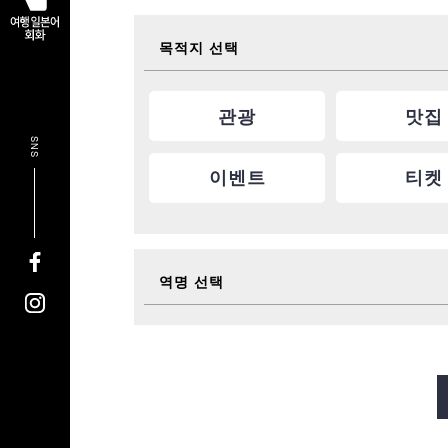
목적지 선택
관광
맛집
SNS
이벤트
티켓
역명 선택
미도스지선
다니마치선
사카이스지선
나가호리쓰루미