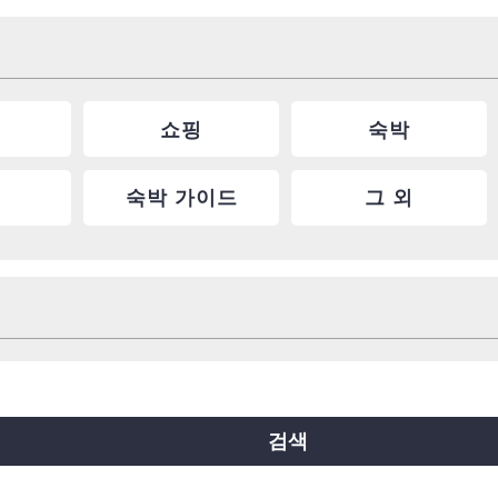
쇼핑
숙박
숙박 가이드
그 외
요쓰바시선
주오선
센니치마에선
료쿠치선
이마자토스지선
뉴트램
검색