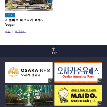
Y14
시젠바르 파프리카 쇼쿠도
Vegan
맛집
채식주의