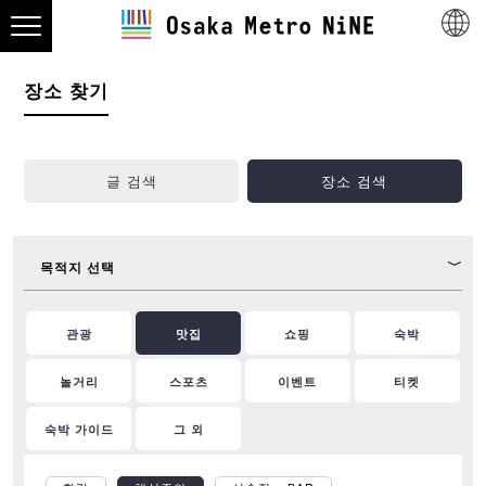
장소 찾기
글 검색
장소 검색
목적지 선택
관광
맛집
쇼핑
숙박
놀거리
스포츠
이벤트
티켓
숙박 가이드
그 외