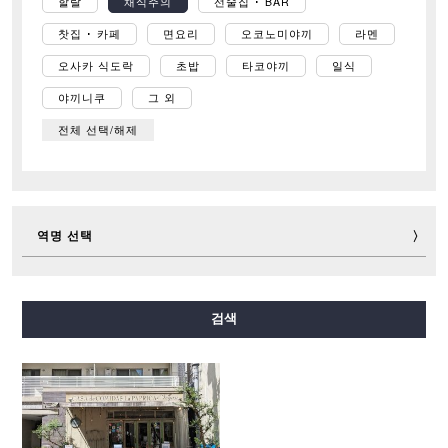
할랄
채식주의
선술집 ･ BAR
찻집 ･ 카페
면요리
오코노미야끼
라멘
오사카 식도락
초밥
타코야끼
일식
야끼니쿠
그 외
전체 선택/해제
역명 선택
미도스지선
다니마치선
요쓰바시선
주오선
검색
센니치마에선
사카이스지선
나가호리쓰루미료쿠치선
이마자토스지선
뉴트램