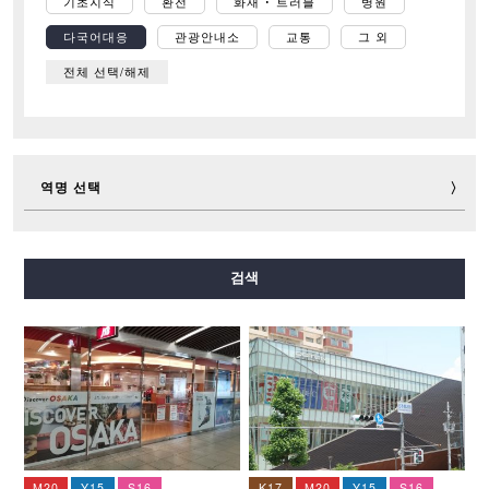
기초지식
환전
화재 ･ 트러블
병원
다국어대응
관광안내소
교통
그 외
전체 선택/해제
역명 선택
미도스지선
다니마치선
요쓰바시선
주오선
검색
센니치마에선
사카이스지선
나가호리쓰루미료쿠치선
이마자토스지선
뉴트램
M20
Y15
S16
K17
M20
Y15
S16