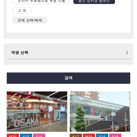
오사카 주유패스로 무료 이용
할인 승차권 발매소
그 외
전체 선택/해제
역명 선택
미도스지선
다니마치선
요쓰바시선
주오선
검색
센니치마에선
사카이스지선
나가호리쓰루미료쿠치선
이마자토스지선
뉴트램
M20
Y15
S16
K17
M20
Y15
S16