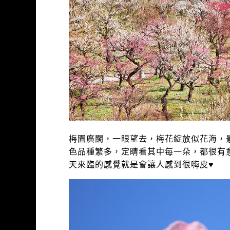
梅園廣闊，一眼望去，梅花綻放似花海，景
色品種繁多，定睛看其中每一朵，都很有意
天來臨的感覺就是會讓人感到很嗨皮♥