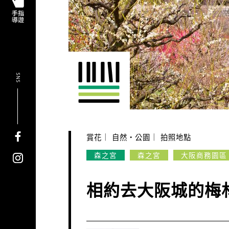
SNS
賞花
自然・公園
拍照地點
森之宮
森之宮
大阪商務園區
相約去大阪城的梅