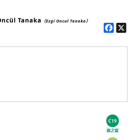
Öncül Tanaka
（Ezgi Oncul Tanaka）
Face
X