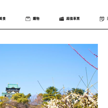
美食
購物
超值車票
！