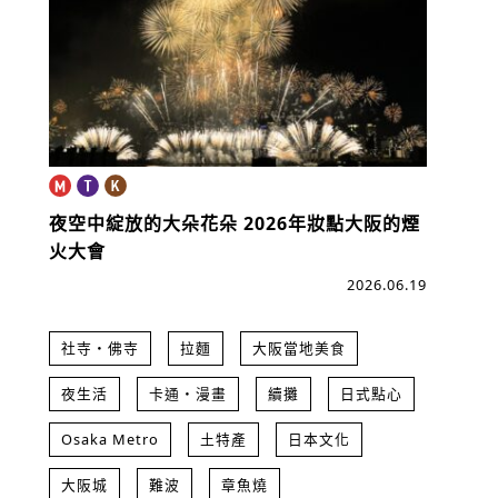
夜空中綻放的大朵花朵
2026年妝點大阪的煙
火大會
2026.06.19
社寺・佛寺
拉麵
大阪當地美食
夜生活
卡通・漫畫
續攤
日式點心
Osaka Metro
土特產
日本文化
大阪城
難波
章魚燒