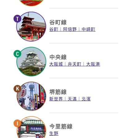
谷町線
谷町
阿倍野
中崎町
中央線
大阪城
弁天町
大阪港
堺筋線
新世界
天滿
北濱
今里筋線
生野