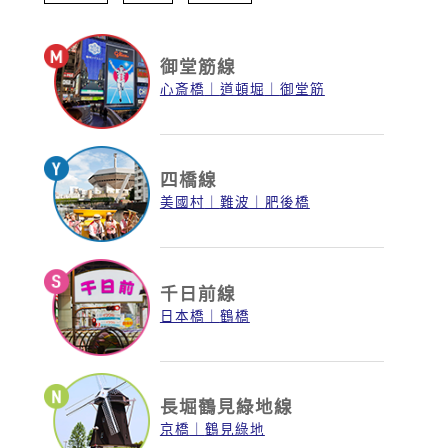
御堂筋線
心斎橋
道頓堀
御堂筋
四橋線
美國村
難波
肥後橋
千日前線
日本橋
鶴橋
長堀鶴見綠地線
京橋
鶴見綠地