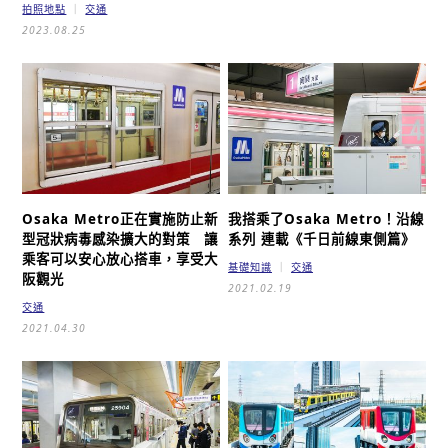
拍照地點
交通
2023.08.25
Osaka Metro正在實施防止新
我搭乘了Osaka Metro！沿線
型冠狀病毒感染擴大的對策
讓
系列 連載
《千日前線東側篇》
乘客可以安心放心搭車，享受大
基礎知識
交通
阪觀光
2021.02.19
交通
2021.04.30