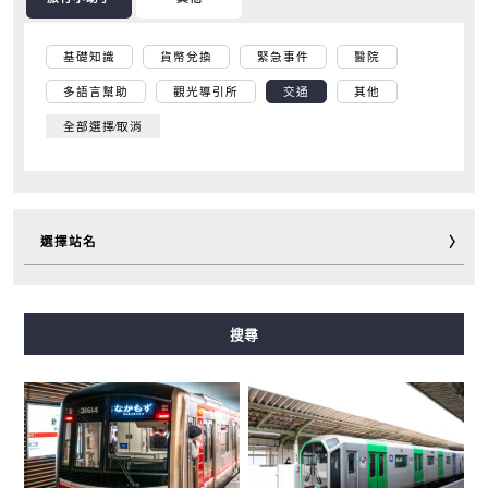
基礎知識
貨幣兌換
緊急事件
醫院
多語言幫助
觀光導引所
交通
其他
全部選擇∕取消
選擇站名
御堂筋線
谷町線
四橋線
中央線
千日前線
搜尋
堺筋線
長堀鶴見綠地線
今里筋線
新電車