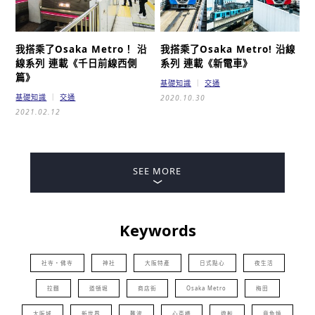
我搭乘了Osaka Metro！ 沿
我搭乘了Osaka Metro! 沿線
線系列 連載
《千日前線西側
系列 連載
《新電車》
篇》
基礎知識
交通
基礎知識
交通
2020.10.30
2021.02.12
SEE MORE
Keywords
社寺・佛寺
神社
大阪特產
日式點心
夜生活
拉麵
道頓堀
商店街
Osaka Metro
梅田
大阪城
新世界
難波
心斎橋
遊船
章魚燒