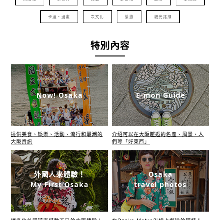
卡通・漫畫
次文化
續攤
觀光路線
特別內容
Now! Osaka
E-mon Guide
提供美食、娛樂、活動、流行和最潮的
介绍可以在大阪邂逅的名產、風景、人
大阪資訊
們等「好東西」
外國人來體驗！
Osaka
My First Osaka
travel photos