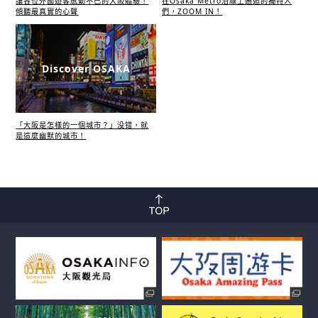
讓各位外國遊客感動不已的大阪體驗！
在Osaka Metro沿線上邂逅的獨特人
傾聽最真實的心聲
們，ZOOM IN！
Discover OSAKA
「大阪是怎樣的一個城市？」没错，就
是這麼幽默的城市！