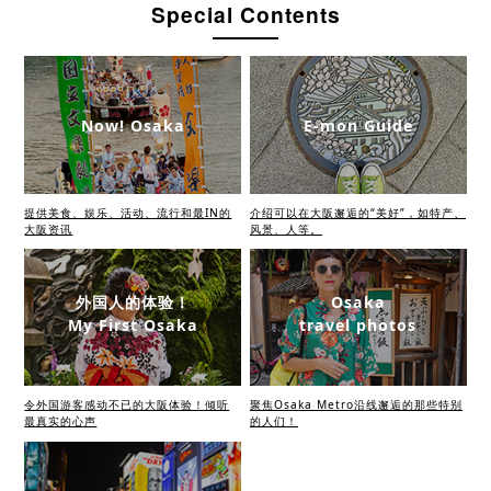
Special Contents
Now! Osaka
E-mon Guide
提供美食、娱乐、活动、流行和最IN的
介绍可以在大阪邂逅的“美好”，如特产、
大阪资讯
风景、人等。
外国人的体验！
Osaka
My First Osaka
travel photos
令外国游客感动不已的大阪体验！倾听
聚焦Osaka Metro沿线邂逅的那些特别
最真实的心声
的人们！