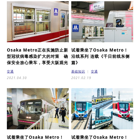
Osaka Metro正在实施防止新
试着乘坐了Osaka Metro！
型冠状病毒感染扩大的对策
确
沿线系列 连载
《千日前线东侧
保安全放心乘车，享受大阪观光
篇》
交通
基础知识
交通
2021.04.30
2021.02.19
试着乘坐了Osaka Metro！
试着乘坐了Osaka Metro！