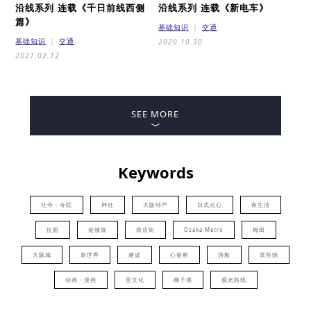
沿线系列 连载
《千日前线西侧
沿线系列 连载
《新电车》
篇》
基础知识
交通
基础知识
交通
2020.10.30
2021.02.12
SEE MORE
Keywords
社寺・寺院
神社
大阪特产
日式点心
夜生活
拉面
道顿堀
商店街
Osaka Metro
梅田
大阪城
新世界
难波
心斋桥
游船
章鱼烧
动画・漫画
亚文化
梯子酒
观光路线