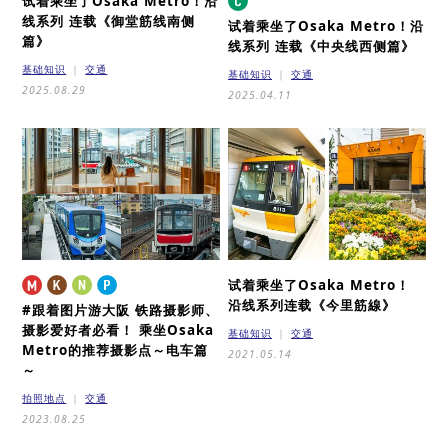
试着乘坐了Osaka Metro！沿
线系列 连载
《御堂筋线南侧
试着乘坐了Osaka Metro！沿
篇》
线系列 连载
《中央线西侧篇》
基础知识
交通
基础知识
交通
2025.08.29
2025.04.11
试着乘坐了Osaka Metro！
沿线系列连载
《今里筋線》
#跟着图片游大阪
铁路摄影师、
摄影爱好者必看！
乘坐Osaka
基础知识
交通
Metro的推荐摄影点～电车篇
2021.05.14
～
拍照地点
交通
2023.08.25