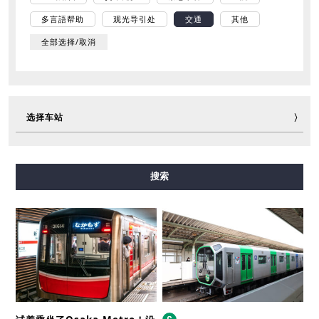
多言語帮助
观光导引处
交通
其他
全部选择/取消
选择车站
御堂筋线
谷町线
四桥线
中央线
千日前线
搜索
堺筋线
长堀鹤见绿地线
今里筋线
新电车