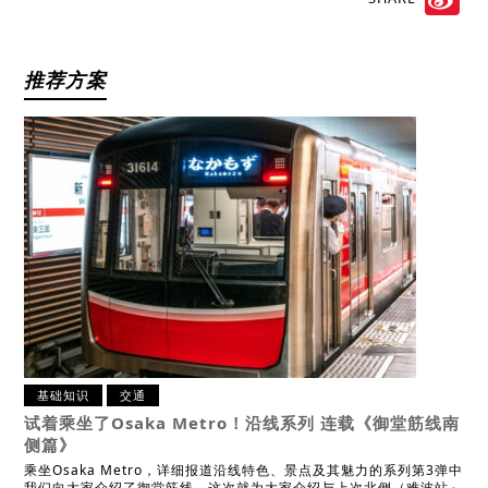
Sin
We
推荐方案
基础知识
交通
试着乘坐了Osaka Metro！沿线系列 连载
《御堂筋线南
侧篇》
乘坐Osaka Metro，详细报道沿线特色、景点及其魅力的系列第3弹中
我们向大家介绍了御堂筋线，这次就为大家介绍与上次北侧（难波站～