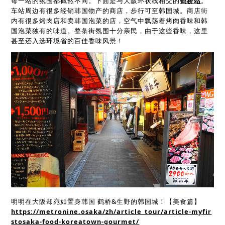
每一站的氛围都截然不同。下面是与大阪环状线相交的
鹤桥站
。
车站周边有很多经销韩国物产的商店，步行可至韩国城。商店街
内有很多烤肉店和卖韩国泡菜的店，空气中飘荡着烤肉香味和韩
国泡菜独有的味道。整条街氛围十分亲民，由于这些香味，这里
甚至还入选环境省的百佳香味风景！
明明在大阪却宛如置身韩国 鹤桥&生野的韩国城！【美食篇】
https://metronine.osaka/zh/article_tour/article-myfir
stosaka-food-koreatown-gourmet/