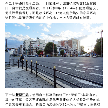
今里十字路口是今里筋、千日前通和长堀通彼此相交的五岔路
口，自古就是交通要塞。由于昭和9年（1934年）的交通情况，
无法设置信号灯，而是改成环岛，成为人们所熟知的今里环岛。
这附近也是落语家们活动的中心地，与上方落语颇有渊源。
下一站
新深江站
，使用自生莎草的传统工艺“菅细工”非常有名。
其中的莎草斗笠甚至还出现在历代天皇即位的大尝祭及伊势的式
年迁宫等重要场合。检票口内装饰的宽15米的大型壁画，主题就