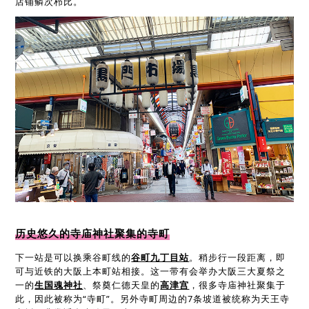
店铺鳞次栉比。
历史悠久的寺庙神社聚集的寺町
下一站是可以换乘谷町线的
谷町九丁目站
。稍步行一段距离，即
可与近铁的大阪上本町站相接。这一带有会举办大阪三大夏祭之
一的
生国魂神社
、祭奠仁德天皇的
高津宫
，很多寺庙神社聚集于
此，因此被称为“寺町”。另外寺町周边的7条坡道被统称为天王寺