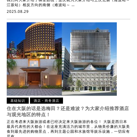
江坂站）相反方向的南侧（难波站～ …
2025.08.29
基础知识
酒店・商务酒店
住在大阪的话是选梅田？还是难波？
为大家介绍推荐酒店
与观光地区的特点！
正在考虑来大阪旅游或者已经决定来大阪旅游的各位！ 大阪是西日本
最具代表性的大都会！在这座充满活力的城市里，从物美价廉的大阪美
食到最先进的购物景点，再到主题公园和水族馆等娱乐设施，一切应有
尽有。 …