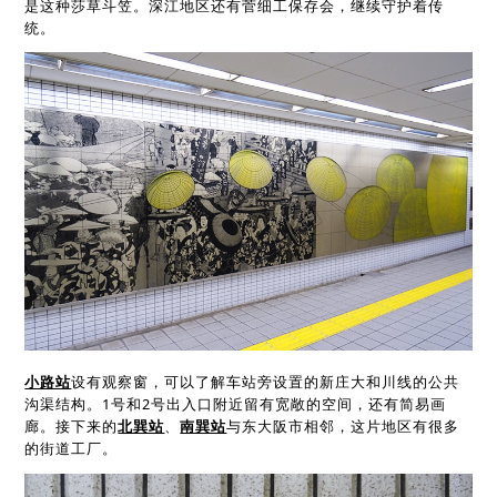
是这种莎草斗笠。深江地区还有菅细工保存会，继续守护着传
统。
小路站
设有观察窗，可以了解车站旁设置的新庄大和川线的公共
沟渠结构。1号和2号出入口附近留有宽敞的空间，还有简易画
廊。接下来的
北巽站
、
南巽站
与东大阪市相邻，这片地区有很多
的街道工厂。