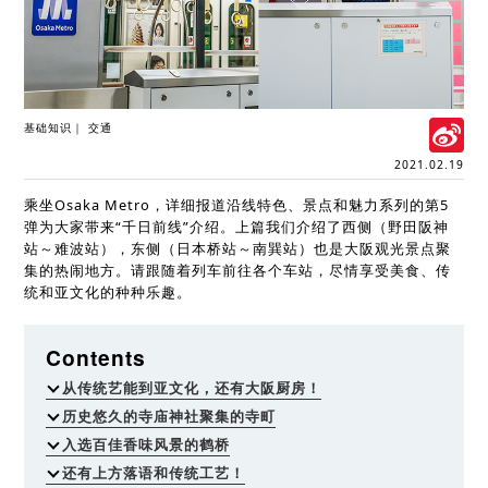
S
基础知识
交通
W
2021.02.19
乘坐Osaka Metro，详细报道沿线特色、景点和魅力系列的第5
弹为大家带来“千日前线”介绍。上篇我们介绍了西侧（野田阪神
站～难波站），东侧（日本桥站～南巽站）也是大阪观光景点聚
集的热闹地方。请跟随着列车前往各个车站，尽情享受美食、传
统和亚文化的种种乐趣。
Contents
从传统艺能到亚文化，还有大阪厨房！
历史悠久的寺庙神社聚集的寺町
入选百佳香味风景的鹤桥
还有上方落语和传统工艺！