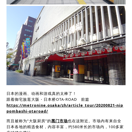
日本的漫画、动画和游戏真的太棒了！
跟着御宅族逛大阪・日本桥OTA-ROAD 前篇
https://metronine.osaka/zh/article_tour/20200821-nip
pombashi-otaroad/
而且被称为“大阪厨房”的
黑门市场
也在这附近。市场内有来自全
日本各地的精选食材，内容丰富，约580米长的市场内，100多家