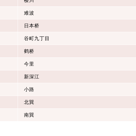
樱川
难波
日本桥
谷町九丁目
鹤桥
今里
新深江
小路
北巽
南巽