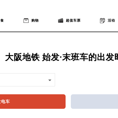
美食
购物
超值车票
活动
大阪地铁
始发·末班车的出发
发电车