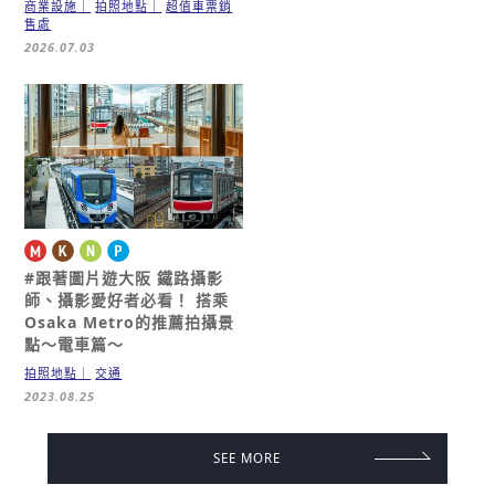
商業設施
拍照地點
超值車票銷
售處
2026.07.03
#跟著圖片遊大阪
鐵路攝影
師、攝影愛好者必看！
搭乘
Osaka Metro的推薦拍攝景
點～電車篇～
拍照地點
交通
2023.08.25
SEE MORE