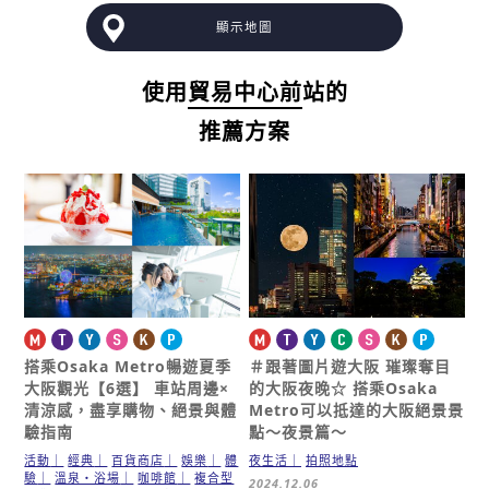
顯示地圖
使用
貿易中心前
站的
推薦方案
搭乘Osaka Metro暢遊夏季
＃跟著圖片遊大阪
璀璨奪目
大阪觀光【6選】
車站周邊×
的大阪夜晚☆
搭乘Osaka
清涼感，盡享購物、絕景與體
Metro可以抵達的大阪絕景景
驗指南
點～夜景篇～
活動
經典
百貨商店
娛樂
體
夜生活
拍照地點
驗
溫泉・浴場
咖啡館
複合型
2024.12.06