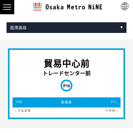
選擇路線
Midosuji Line
Tanimachi Line
Yotsubashi Line
Chuo Line
Sennichimae Line
Sakaisuji Line
Nagahori Tsurumi-ryokuchi Line
Imazatosuji Line
New Tram
貿易中心前
トレードセンター前
P10
P09
新電車
P11
« 宇宙廣場
中埠頭 »