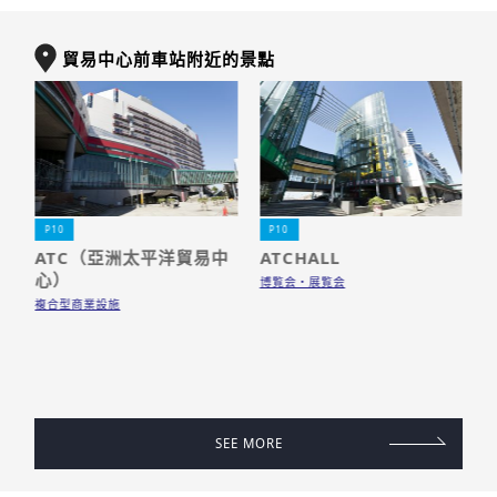
貿易中心前車站附近的景點
P10
P10
M
ATC（亞洲太平洋貿易中
ATCHALL
ll
心）
博覧会・展覧会
複合型商業設施
經
費
SEE MORE