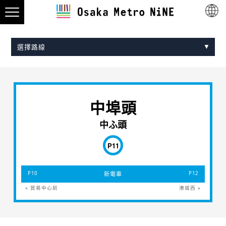
選擇路線
Midosuji Line
Tanimachi Line
Yotsubashi Line
Chuo Line
Sennichimae Line
Sakaisuji Line
Nagahori Tsurumi-ryokuchi Line
Imazatosuji Line
New Tram
中埠頭
中ふ頭
P11
P10
新電車
P12
« 貿易中心前
港城西 »