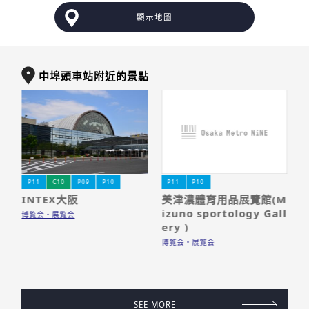
顯示地圖
中埠頭車站附近的景點
P11
C10
P09
P10
P11
P10
M
INTEX大阪
美津濃體育用品展覽館(M
ll
izuno sportology Gall
博覧会・展覧会
博
ery )
博覧会・展覧会
SEE MORE