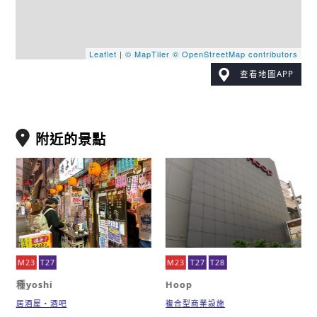
Leaflet
|
© MapTiler
© OpenStreetMap contributors
查看地圖APP
附近的景點
M23
T27
M23
T27
T28
種yoshi
Hoop
居酒屋・酒吧
複合型商業設施