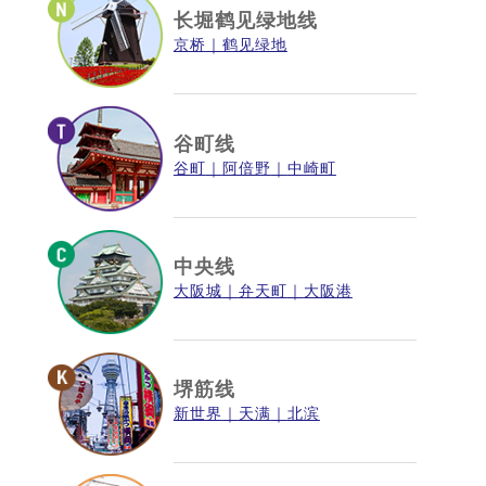
长堀鹤见绿地线
京桥
鹤见绿地
谷町线
谷町
阿倍野
中崎町
中央线
大阪城
弁天町
大阪港
堺筋线
新世界
天满
北滨