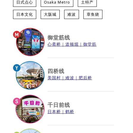
日式点心
Osaka Metro
土特产
日本文化
大阪城
难波
章鱼烧
御堂筋线
心斋桥
道顿堀
御堂筋
四桥线
美国村
难波
肥后桥
千日前线
日本桥
鹤桥