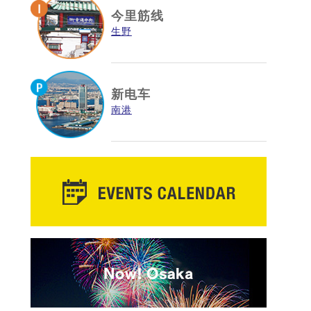
今里筋线
生野
新电车
南港