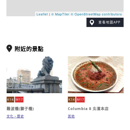
Leaflet
|
© MapTiler
© OpenStreetMap contributors
查看地圖APP
附近的景點
K14
M17
K14
M17
難波橋(獅子橋)
Columbia 8 北濱本店
文化・歷史
其他