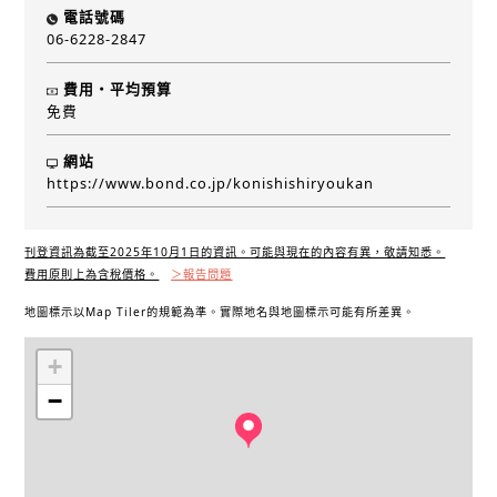
電話號碼
06-6228-2847
費用・平均預算
免費
網站
https://www.bond.co.jp/konishishiryoukan
刊登資訊為截至2025年10月1日的資訊。可能與現在的內容有異，敬請知悉。
費用原則上為含稅價格。
＞報告問題
地圖標示以Map Tiler的規範為準。實際地名與地圖標示可能有所差異。
+
−