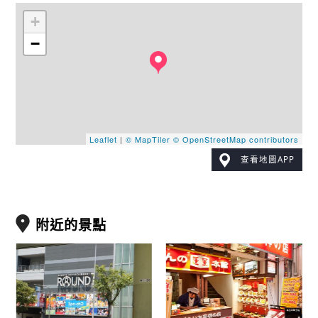
+
−
Leaflet
|
© MapTiler
© OpenStreetMap contributors
查看地圖APP
附近的景點