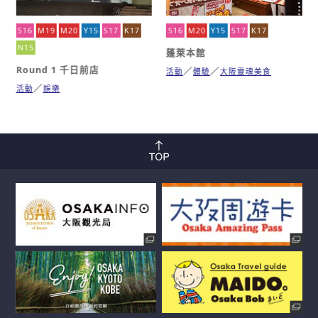
S16
M19
M20
Y15
S17
K17
S16
M20
Y15
S17
K17
N15
蓬萊本館
Round 1 千日前店
活動
體驗
大阪靈魂美食
活動
娛樂