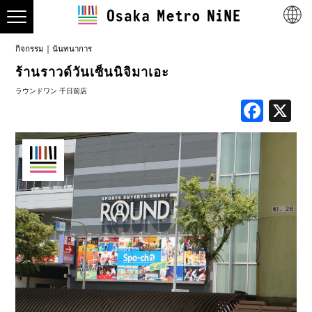
กิจกรรม
นันทนาการ
ร้านราวด์วันเซ็นนิจิมาเอะ
ラウンドワン 千日前店
Face