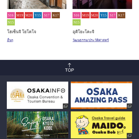
S16
M19
M20
Y15
S17
K17
S16
M19
M20
Y15
S17
K17
N15
N15
โฮเซ็นจิ โยโคโจ
อุคิโยะโคะจิ
อื่นๆ
วัฒนธรรม/ประวัติศาสตร์