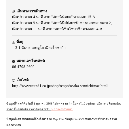
เส้นทางการเดินทาง
เดินประมาณ 4 นาที จาก "สถานีนัมบะ" ทางออก 15-A
เดินประมาณ 5 นาที จาก "สถานีนิปปงบาชิ" ทางออกหมายเลข 2,
เดินประมาณ 11 นาที จาก "สถานีชินไซบาชิ" ทางออก 4-B
ที่อยู่
1-3-1 นัมบะ เขตจูโอ เมืองโอซาก้า
หมายเลขโทรศัพท์
06-4708-2600
เว็บไซต์
http://www.round1.co.jp/shop/tenpo/osaka-sennichimae.html
ข้อมูลที่โพสต์คือวันที่ 1 ตุลาคม 2568 โปรดทราบว่าเนื้อหาในปัจจุบันอาจมีการเปลี่ยนแปลง
ราคาขึ้นอยู่กับอัตราภาษีมูลค่าเพิ่ม
> รายงานปัญหา
ข้อมูลที่แสดงบนแผนที่อ้างอิงมาจาก Map Tiler ข้อมูลบนแผนที่กับสถานที่จริงอาจมีความ
แตกต่างกัน