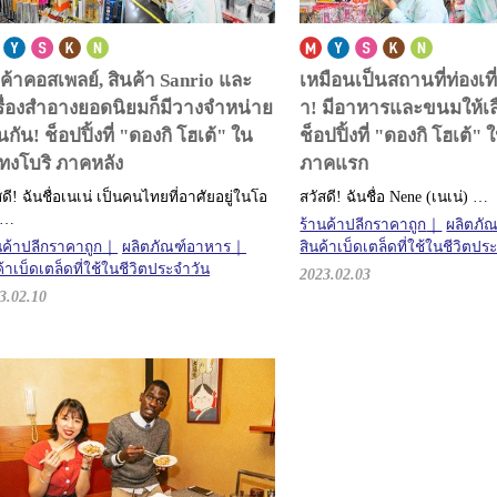
นค้าคอสเพลย์, สินค้า Sanrio และ
เหมือนเป็นสถานที่ท่องเท
รื่องสำอางยอดนิยมก็มีวางจำหน่าย
า! มีอาหารและขนมให้เ
่นกัน!
ช็อปปิ้งที่ "ดองกิ โฮเต้" ใน
ช็อปปิ้งที่ "ดองกิ โฮเต้
ทงโบริ ภาคหลัง
ภาคแรก
สดี! ฉันชื่อเนเน่ เป็นคนไทยที่อาศัยอยู่ในโอ
สวัสดี! ฉันชื่อ Nene (เนเน่) …
 …
ร้านค้าปลีกราคาถูก
ผลิตภั
นค้าปลีกราคาถูก
ผลิตภัณฑ์อาหาร
สินค้าเบ็ดเตล็ดที่ใช้ในชีวิตปร
ค้าเบ็ดเตล็ดที่ใช้ในชีวิตประจำวัน
2023.02.03
3.02.10