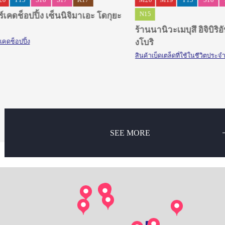
20
Y15
S16
S17
K17
M20
M19
Y15
S16
N15
์เคดช็อปปิ้ง เซ็นนิจิมาเอะ โดกุยะ
ร้านนานิวะเมบุสึ อิจิบิร
งโบริ
เคดช็อปปิ้ง
สินค้าเบ็ดเตล็ดที่ใช้ในชีวิตประจ
SEE MORE