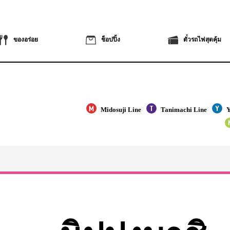
ของอร่อย
ช็อปปิ้ง
ตั๋วรถไฟสุดคุ้ม
Midosuji Line
Tanimachi Line
Y