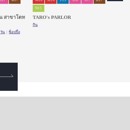
S17
K17
M20
M19
Y15
S16
S17
K17
S17
N15
คะมง
L NA
ิอัน สาขาโดท
TARO's PARLOR
บิสซิเน
กิน
ำวัน
ช็อปปิ้ง