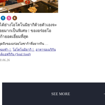
าได้ย่างโอโคโนมิยากิด้วยตัวเองจะ
่อยมากเป็นพิเศษ !
ของอร่อยโอ
้ายอดเยี่ยมที่สุด
พูดถึงของอร่อยโอซาก้าที่อยากกิน …
ลองทำ
โอโคโนมิยากิ
อาหารอเมริกัน
ล์แอฟริกัน (Soul food)
0.06.26
SEE MORE