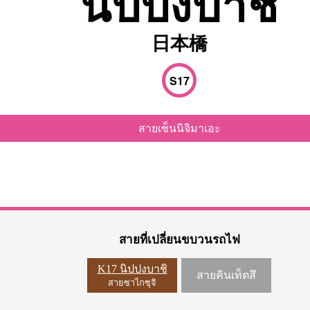
นิปปงบาชิ
日本橋
S17
สายเซ็นนิจิมาเอะ
สายที่เปลี่ยนขบวนรถไฟ
K17 นิปปงบาชิ
สายคินเท็ตสึ
สายซาไกซุจิ