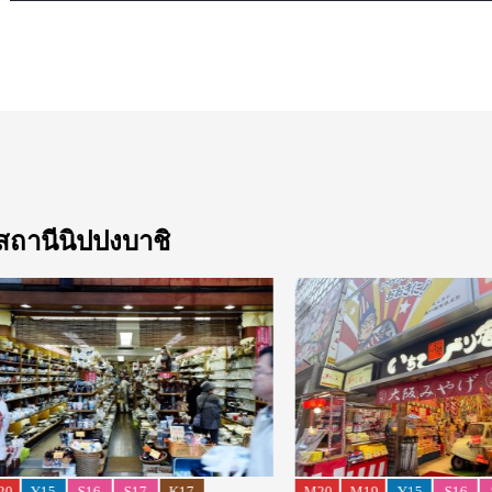
งสถานีนิปปงบาชิ