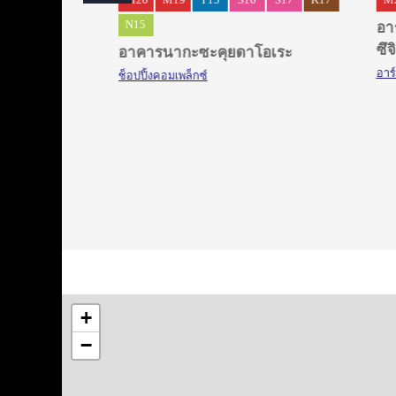
S17
K17
M20
M19
Y15
S16
S17
K17
M
N15
อาร
ซึจิ
อาคารนากะซะคุยดาโอเระ
อาร์
ช็อปปิ้งคอมเพล็กซ์
+
−