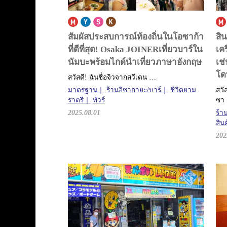
สัมผัสประสบการณ์ท้องถิ่นในโอซาก้า
สิ
ที่ดีที่สุด! Osaka JOINER
เที่ยวบาร์ใน
เค
นัมบะพร้อมไกด์นำเที่ยวภาษาอังกฤษ
เช
โด
สวัสดี! ฉันชื่อจิวจากสวีเดน …
มาตรฐาน
ร้านอิซากายะ/บาร์
ชีวิตยาม
สวั
ราตรี
ทัวร์
ซา
2025.08.01
ร้า
สิน
202