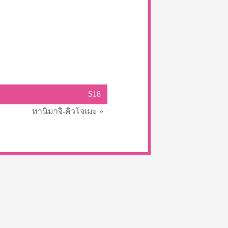
S18
ทานิมาจิ-คิวโจเมะ »