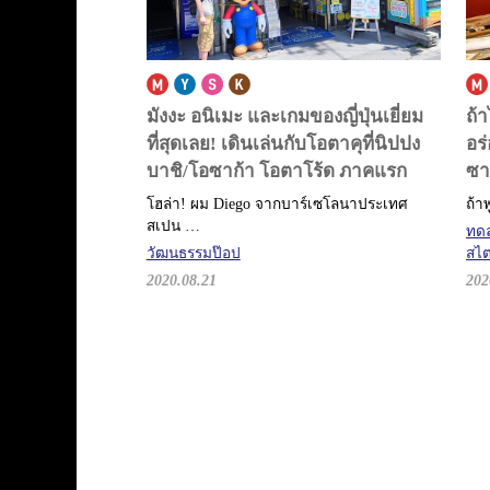
มังงะ อนิเมะ และเกมของญี่ปุ่นเยี่ยม
ถ้
ที่สุดเลย!
เดินเล่นกับโอตาคุที่นิปปง
อร
บาชิ/โอซาก้า โอตาโร้ด ภาคแรก
ซาก
โฮล่า! ผม Diego จากบาร์เซโลนาประเทศ
ถ้า
สเปน …
ทด
วัฒนธรรมป๊อป
สไต
2020.08.21
202