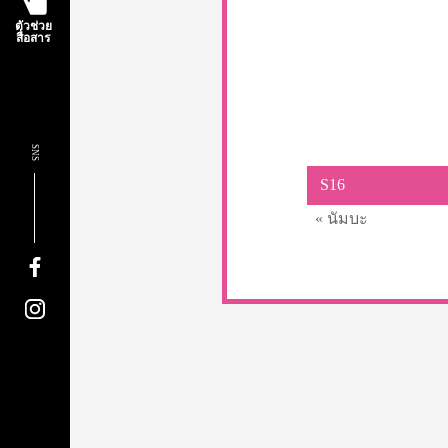
ตัวช่วย
สื่อสาร
SNS
S16
« นัมบะ