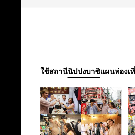
ใช้สถานี
นิปปงบาชิ
แผนท่องเที