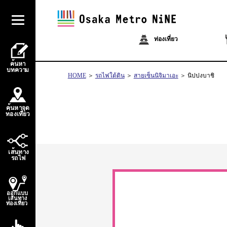
ท่องเที่ยว
้
ค
น
ห
า
บ
ท
ควา
ม
HOME
รถไฟใต้ดิน
สายเซ็นนิจิมาเอะ
นิปปงบาชิ
้
ค
น
ห
า
จ
ุ
ด
่
่
ท
อ
ง
เ
ท
ี
ย
ว
้
เ
ส
น
ท
า
ง
ไ
ร
ถ
ฟ
ออกแบบ
เส้นทาง
ท่องเที่ยว