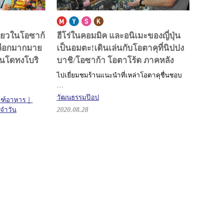
ี่ยวในโอซาก้
ฮีโร่ในคอมมิค และอนิเมะของญี่ปุ่น
ลือกมากมาย
เป็นอมตะ!
เดินเล่นกับโอตาคุที่นิปปง
" ในโดทงโบริ
บาชิ/โอซาก้า โอตาโร้ด ภาคหลัง
ไปเยี่ยมชมร้านแนะนำที่เหล่าโอตาคุชื่นชอบ
…
วัฒนธรรมป๊อป
ณฑ์อาหาร
ะจำวัน
2020.08.28