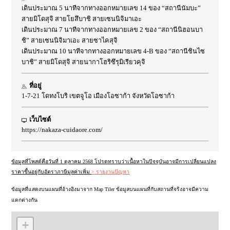
เดินประมาณ 5 นาทีจากทางออกหมายเลข 14 ของ “สถานีนัมบะ”
สายมิโดสุจิ สายโยสึบาชิ สายเซนนิจิมาเอะ
เดินประมาณ 7 นาทีจากทางออกหมายเลข 2 ของ “สถานีนิฮอนบา
ชิ” สายเซนนิจิมาเอะ สายซาไคสุจิ
เดินประมาณ 10 นาทีจากทางออกหมายเลข 4-B ของ “สถานีชินไซ
บาชิ” สายมิโดสุจิ สายนากาโฮริซึรุมิเรียวคุจิ
ที่อยู่
1-7-21 โดทงโบริ เขตจูโอ เมืองโอซาก้า จังหวัดโอซาก้า
เว็บไซต์
https://nakaza-cuidaore.com/
ข้อมูลที่โพสต์คือวันที่ 1 ตุลาคม 2568 โปรดทราบว่าเนื้อหาในปัจจุบันอาจมีการเปลี่ยนแปลง
ราคาขึ้นอยู่กับอัตราภาษีมูลค่าเพิ่ม
> รายงานปัญหา
ข้อมูลที่แสดงบนแผนที่อ้างอิงมาจาก Map Tiler ข้อมูลบนแผนที่กับสถานที่จริงอาจมีความ
แตกต่างกัน
+