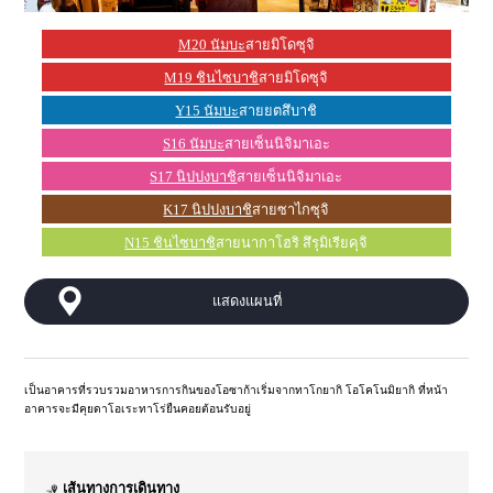
M20 นัมบะ
สายมิโดซุจิ
M19 ชินไซบาชิ
สายมิโดซุจิ
Y15 นัมบะ
สายยตสึบาชิ
S16 นัมบะ
สายเซ็นนิจิมาเอะ
S17 นิปปงบาชิ
สายเซ็นนิจิมาเอะ
K17 นิปปงบาชิ
สายซาไกซุจิ
N15 ชินไซบาชิ
สายนากาโฮริ สึรุมิเรียคุจิ
แสดงแผนที่
เป็นอาคารที่รวบรวมอาหารการกินของโอซาก้าเริ่มจากทาโกยากิ โอโคโนมิยากิ ที่หน้า
อาคารจะมีคุยดาโอเระทาโร่ยืนคอยต้อนรับอยู่
เส้นทางการเดินทาง