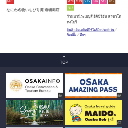
M20
M20
M19
Y15
S16
S17
K17
N15
なにわ名物いちびり庵 道頓堀店
ร้านนานิวะเมบุสึ อิจิบิริอัน สาขาโด
ทงโบริ
สินค้าเบ็ดเตล็ดที่ใช้ในชีวิตประจำวัน
ช็อปปิ้ง
อื่นๆ