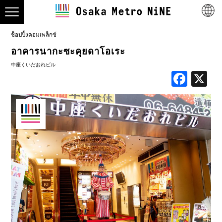
ช็อปปิ้งคอมเพล็กซ์
อาคารนากะซะคุยดาโอเระ
中座くいだおれビル
Face