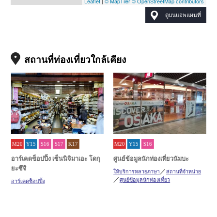
Leaflet
|
© MapTiler
© OpenStreetMap contributors
ดูบนแอพแผนที่
สถานที่ท่องเที่ยวใกล้เคียง
M20
Y15
S16
S17
K17
M20
Y15
S16
อาร์เคดช็อปปิ้ง เซ็นนิจิมาเอะ โดกุ
ศูนย์ข้อมูลนักท่องเที่ยวนัมบะ
ยะซึจิ
ด
ให้บริการหลายภาษา
สถานที่จำหน่าย
ศูนย์ข้อมูลนักท่องเที่ยว
อาร์เคดช็อปปิ้ง