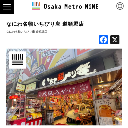
なにわ名物いちびり庵 道頓堀店
なにわ名物いちびり庵 道頓堀店
Face