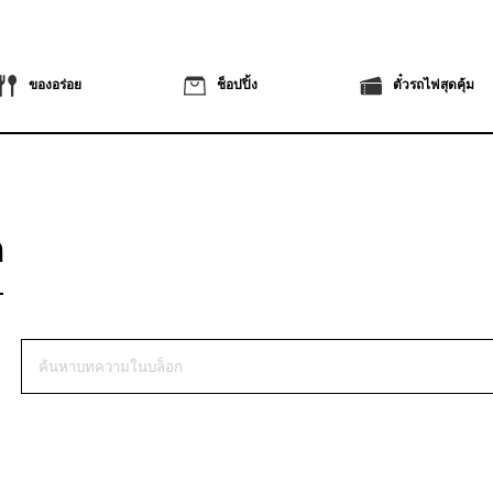
ของอร่อย
ช็อปปิ้ง
ตั๋วรถไฟสุดคุ้ม
ก