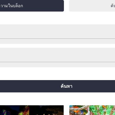
ความในบล็อก
ค้
ช็อปปิ้ง
พักแรม
เกร็ดท่องเที่ยวน่ารู้
อื่นๆ
สายยตสึบาชิ
สายจูโอ
สายเซ็นนิจิมาเอะ
ยคุจิ
สายอิมาซาโตะซุจิ
สายนิวแทรม
ค้นหา