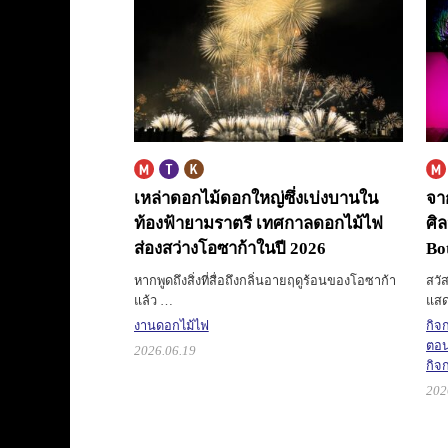
เหล่าดอกไม้ดอกใหญ่ซึ่งเบ่งบานใน
จา
ท้องฟ้ายามราตรี
เทศกาลดอกไม้ไฟ
ศิ
ส่องสว่างโอซาก้าในปี 2026
Bo
หากพูดถึงสิ่งที่สื่อถึงกลิ่นอายฤดูร้อนของโอซาก้า
สวัส
แล้ว …
แสด
งานดอกไม้ไฟ
กิจ
ตอน
2026.06.19
กิจ
202