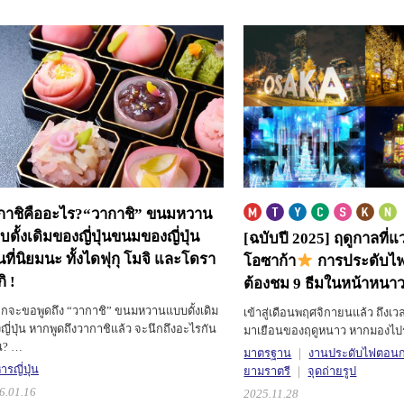
กาชิคืออะไร?
“วากาชิ” ขนมหวาน
ดั้งเดิมของญี่ปุ่น
ขนมของญี่ปุ่น
[ฉบับปี 2025] ฤดูกาลที่แ
นที่นิยมนะ ทั้งไดฟุกุ โมจิ และโดรา
โอซาก้า
การประดับไฟส
ิ !
ต้องชม 9 ธีมในหน้าหนาว
กจะขอพูดถึง “วากาชิ” ขนมหวานแบบดั้งเดิม
เข้าสู่เดือนพฤศจิกายนแล้ว ถึงเวลา
ญี่ปุ่น หากพูดถึงวากาชิแล้ว จะนึกถึงอะไรกัน
มาเยือนของฤดูหนาว หากมองไ
น? …
มาตรฐาน
งานประดับไฟตอนก
รญี่ปุ่น
ยามราตรี
จุดถ่ายรูป
6.01.16
2025.11.28