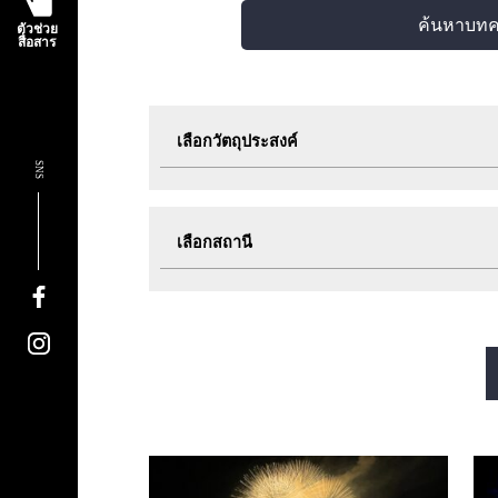
ค้นหาบท
ตัวช่วย
สื่อสาร
เลือกวัตถุประสงค์
SNS
ท่องเที่ยว
กิน
เลือกสถานี
กิจกรรมอีเวนต์
ตั๋ว
สายมิโดซุจิ
สายทานิมาจิ
สายซาไกซุจิ
สายนากาโฮริ สึรุมิเรี