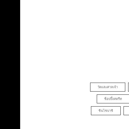
วัดและศาลเจ้า
ช็อปปิ้งสตรีท
ชินไซบาชิ