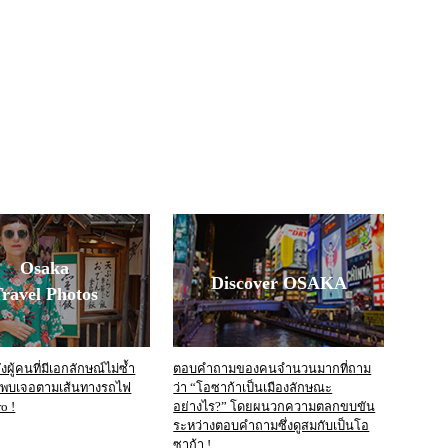
Osaka
Discover OSAKA
ravel Photos
ผู้คนที่มีเอกลักษณ์ไม่ซ้ำ
ตอบคำถามของคนจำนวนมากที่ถาม
งพบเจอตามเส้นทางรถไฟ
ว่า “โอซาก้าเป็นเมืองลักษณะ
o !
อย่างไร?” โดยผนวกความตลกขบขัน
ระหว่างตอบคำถามซึ่งดูสมกับเป็นโอ
ซาก้า !