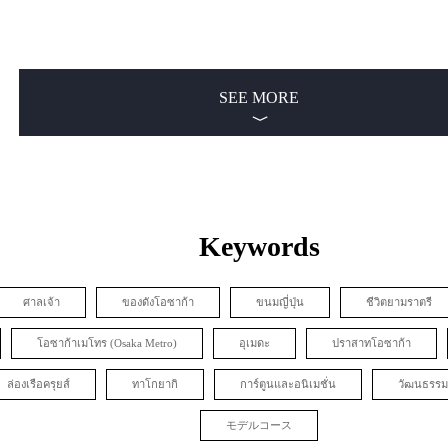
SEE MORE
Keywords
ศาลเจ้า
ของดังโอซาก้า
ขนมญี่ปุ่น
ชีวิตยามราตรี
โอซาก้าเมโทร (Osaka Metro)
อุเมดะ
ปราสาทโอซาก้า
ล่องเรือครุยส์
ทาโกยากิ
การ์ตูนและอนิเมชั่น
วัฒนธรรม
モデルコース