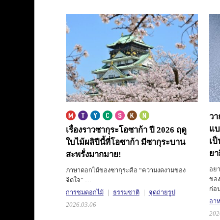
วา
แบบ
เรื่องราวซากุระโอซาก้า ปี 2026
ฤดู
เป็
ใบไม้ผลิปีนี้ที่โอซาก้า มีซากุระบาน
ยาก
สะพรั่งมากมาย!
อยา
ภาษาดอกไม้ของซากุระคือ “ความงดงามของ
ของ
จิตใจ” …
ก่อ
การชมดอกไม้
ธรรมชาติ
จุดถ่ายรูป
อาหา
2026.03.06
202