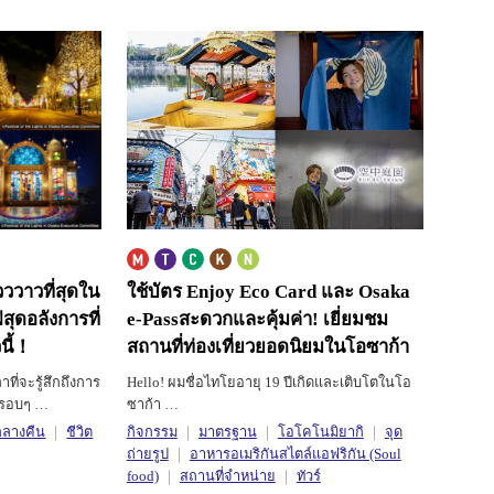
วววาวที่สุดใน
ใช้บัตร Enjoy Eco Card และ Osaka
ุดอลังการที่
e-Pass
สะดวกและคุ้มค่า! เยี่ยมชม
นี้！
สถานที่ท่องเที่ยวยอดนิยมในโอซาก้า
ที่จะรู้สึกถึงการ
Hello! ผมชื่อไทโยอายุ 19 ปีเกิดและเติบโตในโอ
ปรอบๆ …
ซาก้า …
ลางคืน
ชีวิต
กิจกรรม
มาตรฐาน
โอโคโนมิยากิ
จุด
ถ่ายรูป
อาหารอเมริกันสไตล์แอฟริกัน (Soul
food)
สถานที่จำหน่าย
ทัวร์