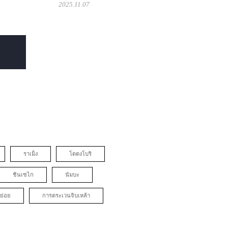
2025.11.07
ราเม็ง
โดตงโบริ
ชินเซไก
นัมบะ
ย่อย
การตระเวนจิบเหล้า