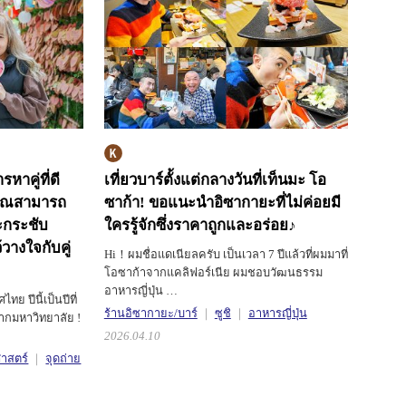
หาคู่ที่ดี
เที่ยวบาร์ตั้งแต่กลางวันที่เท็นมะ โอ
ี่คุณสามารถ
ซาก้า!
ขอแนะนำอิซากายะที่ไม่ค่อยมี
ละกระชับ
ใครรู้จักซึ่งราคาถูกและอร่อย♪
วางใจกับคู่
Hi！ผมชื่อแดเนียลครับ เป็นเวลา 7 ปีแล้วที่ผมมาที่
โอซาก้าจากแคลิฟอร์เนีย ผมชอบวัฒนธรรม
อาหารญี่ปุ่น …
ย ปีนี้เป็นปีที่
ร้านอิซากายะ/บาร์
ซูชิ
อาหารญี่ปุ่น
นจากมหาวิทยาลัย !
2026.04.10
ศาสตร์
จุดถ่าย