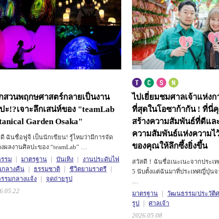
กสวนพฤกษศาสตร์กลายเป็นงาน
ไปเยี่ยมชมศาลเจ้าแห่งการ
ลปะ!?
เจาะลึกเสน่ห์ของ "teamLab
ที่สุดในโอซาก้ากัน !
ที่น
tanical Garden Osaka"
สร้างความสัมพันธ์ที่ดีแ
ความสัมพันธ์แห่งความไว้
ดี ฉันชื่อฟูจิ เป็นนักเขียน! รู้ไหมว่ามีการจัด
ของคุณให้ลึกซึ้งยิ่งขึ้น
งผลงานศิลปะของ “teamLab” …
กรรม
มาตรฐาน
บันเทิง
งานประดับไฟ
สวัสดี！ฉันชื่อเนะเนะจากประเทศไท
กลางคืน
ธรรมชาติ
ชีวิตยามราตรี
5 นับตั้งแต่ฉันมาที่ประเทศญี่ปุ่
กรรมกลางแจ้ง
จุดถ่ายรูป
…
6.05.22
มาตรฐาน
วัฒนธรรม/ประวัติ
รูป
ศาลเจ้า
2026.05.08