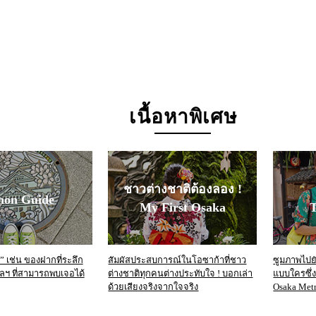
เนื้อหาพิเศษ
ชาวต่างชาติต้องลอง !
mon Guide
My First Osaka
T
 เช่น ของฝากที่ระลึก
สัมผัสประสบการณ์ในโอซาก้าที่ชาว
ซูมภาพไปยัง
 ฯลฯ ที่สามารถพบเจอได้
ต่างชาติทุกคนต่างประทับใจ ! บอกเล่า
แบบใครซึ่
ด้วยเสียงจริงจากใจจริง
Osaka Metr