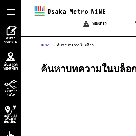
ท่องเที่ยว
้
ค
น
ห
า
บ
ท
ควา
ม
HOME
ค้นหาบทความในบล็อก
้
ค
น
ห
า
จ
ุ
ด
ค้นหาบทความในบล็อ
่
่
ท
อ
ง
เ
ท
ี
ย
ว
้
เ
ส
น
ท
า
ง
ไ
ร
ถ
ฟ
ออกแบบ
เส้นทาง
ท่องเที่ยว