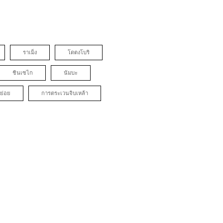
ราเม็ง
โดตงโบริ
ชินเซไก
นัมบะ
ย่อย
การตระเวนจิบเหล้า