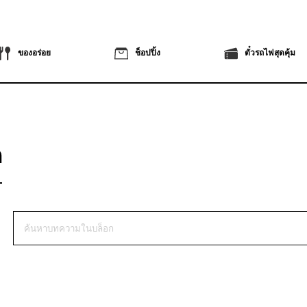
ของอร่อย
ช็อปปิ้ง
ตั๋วรถไฟสุดคุ้ม
ก