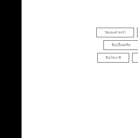
วัดและศาลเจ้า
ช็อปปิ้งสตรีท
ชินไซบาชิ