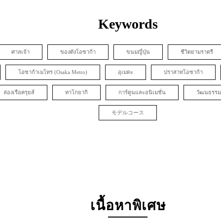
Keywords
ศาลเจ้า
ของดังโอซาก้า
ขนมญี่ปุ่น
ชีวิตยามราตรี
โอซาก้าเมโทร (Osaka Metro)
อุเมดะ
ปราสาทโอซาก้า
ล่องเรือครุยส์
ทาโกยากิ
การ์ตูนและอนิเมชั่น
วัฒนธรรม
モデルコース
เนื้อหาพิเศษ