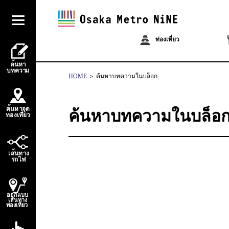
ท่องเที่ยว
้
ค
น
ห
า
บ
ท
ควา
ม
HOME
ค้นหาบทความในบล็อก
้
ค
น
ห
า
จ
ุ
ด
ค้นหาบทความในบล็อ
่
่
ท
อ
ง
เ
ท
ี
ย
ว
้
เ
ส
น
ท
า
ง
ไ
ร
ถ
ฟ
ออกแบบ
เส้นทาง
ท่องเที่ยว