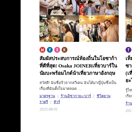
สัมผัสประสบการณ์ท้องถิ่นในโอซาก้า
เท
ที่ดีที่สุด! Osaka JOINER
เที่ยวบาร์ใน
ซา
นัมบะพร้อมไกด์นำเที่ยวภาษาอังกฤษ
(เท
ยะ
สวัสดี! ฉันชื่อจิวจากสวีเดน ฉันได้มาญี่ปุ่นซึ่งเป็น
เรื่องที่ฉันตั้งใจมาตลอด …
รู้ไ
มาตรฐาน
ร้านอิซากายะ/บาร์
ชีวิตยาม
เรี
ราตรี
ทัวร์
ร้า
2025.08.01
201