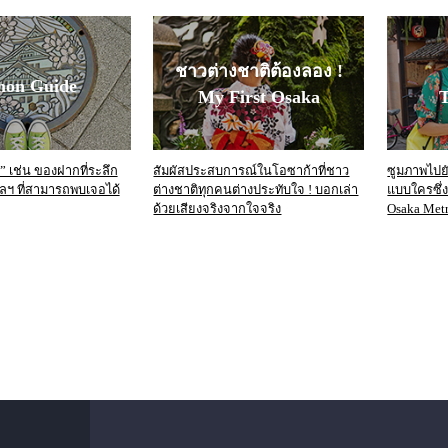
ชาวต่างชาติต้องลอง !
mon Guide
My First Osaka
T
 เช่น ของฝากที่ระลึก
สัมผัสประสบการณ์ในโอซาก้าที่ชาว
ซูมภาพไปยัง
 ฯลฯ ที่สามารถพบเจอได้
ต่างชาติทุกคนต่างประทับใจ ! บอกเล่า
แบบใครซึ่
ด้วยเสียงจริงจากใจจริง
Osaka Metr