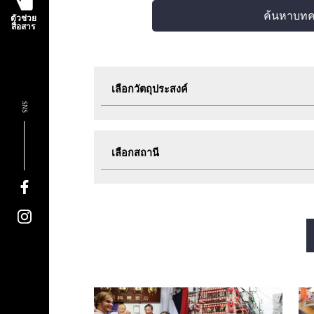
ค้นหาบท
ตัวช่วย
สื่อสาร
เลือกวัตถุประสงค์
SNS
ท่องเที่ยว
กิน
เลือกสถานี
กิจกรรมอีเวนต์
ตั๋ว
สายมิโดซุจิ
สายทานิมาจิ
สายซาไกซุจิ
สายนากาโฮริ สึรุมิเรี