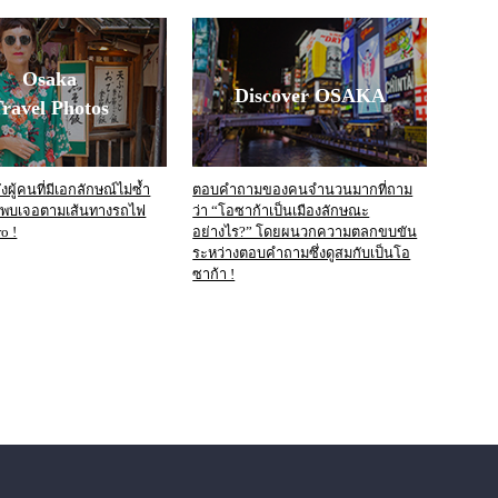
Osaka
Discover OSAKA
ravel Photos
ผู้คนที่มีเอกลักษณ์ไม่ซ้ำ
ตอบคำถามของคนจำนวนมากที่ถาม
งพบเจอตามเส้นทางรถไฟ
ว่า “โอซาก้าเป็นเมืองลักษณะ
o !
อย่างไร?” โดยผนวกความตลกขบขัน
ระหว่างตอบคำถามซึ่งดูสมกับเป็นโอ
ซาก้า !