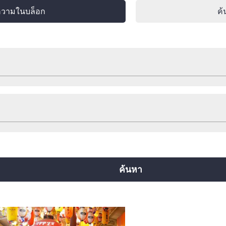
ความในบล็อก
ค้
ช็อปปิ้ง
พักแรม
เกร็ดท่องเที่ยวน่ารู้
อื่นๆ
สายยตสึบาชิ
สายจูโอ
สายเซ็นนิจิมาเอะ
ยคุจิ
สายอิมาซาโตะซุจิ
สายนิวแทรม
ค้นหา