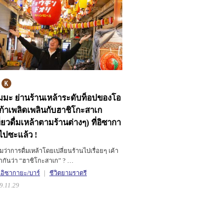
็มมะ ย่านร้านเหล้าระดับท็อปของโอ
ก้า
เพลิดเพลินกับฮาชิโกะสาเก
ี่ยวดื่มเหล้าตามร้านต่างๆ) ที่อิซากา
ไปซะแล้ว !
หมว่าการดื่มเหล้าโดยเปลี่ยนร้านไปเรื่อยๆ เค้า
ยกกันว่า “ฮาชิโกะสาเก” ? …
นอิซากายะ/บาร์
ชีวิตยามราตรี
9.11.29