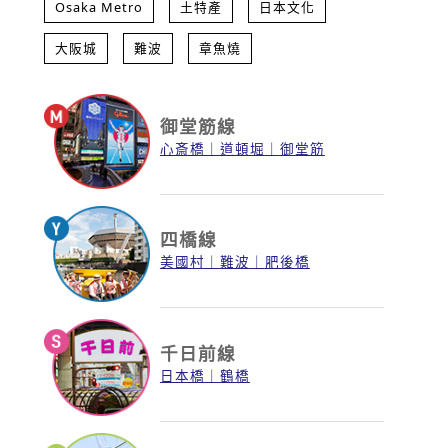
Osaka Metro
土特產
日本文化
大阪城
難波
章魚燒
御堂筋線
心斎橋
道頓堀
御堂筋
四橋線
美國村
難波
肥後橋
千日前線
日本橋
鶴橋