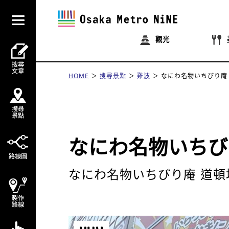
觀光
HOME
搜尋景點
難波
なにわ名物いちびり庵
なにわ名物いちび
なにわ名物いちびり庵 道頓