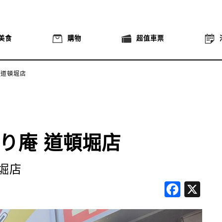
美食
購物
超值車票
 道頓堀店
り庵 道頓堀店
堀店
Face
X