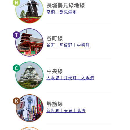
長堀鶴見綠地線
京橋
鶴見綠地
谷町線
谷町
阿倍野
中崎町
中央線
大阪城
弁天町
大阪港
堺筋線
新世界
天滿
北濱