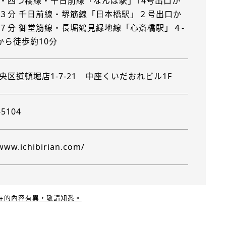
・四つ橋線・千日前線「なんば駅」14号出口か
３分 千日前線・堺筋線「日本橋駅」２号出口か
７分 御堂筋線・長堀鶴見緑地線「心斎橋駅」４-
から徒歩約10分
央区道頓堀店1-7-21 中座くいだおれビル1F
-5104
/www.ichibirian.com/
現在的內容有異，敬請知悉。