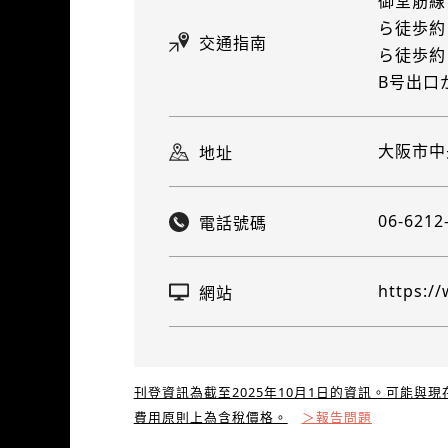
御堂筋線
ら徒歩約
交通指南
ら徒歩約
B号出口
大阪市中
地址
06-6212
電話號碼
https:/
網站
刊登資訊為截至2025年10月1日的資訊。可能與
費用原則上為含稅價格。
＞報告問題