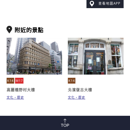
查看地圖APP
附近的景點
K14
M17
K14
高麗橋野村大樓
北濱復古大樓
文化・歷史
文化・歷史