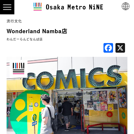
流行文化
Wonderland Namba店
わんだーらんどなんば店
Fac