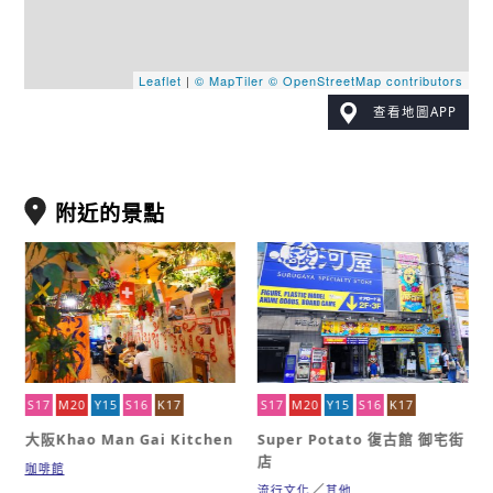
Leaflet
|
© MapTiler
© OpenStreetMap contributors
查看地圖APP
附近的景點
S17
M20
Y15
S16
K17
S17
M20
Y15
S16
K17
大阪Khao Man Gai Kitchen
Super Potato 復古館 御宅街
店
咖啡館
流行文化
其他