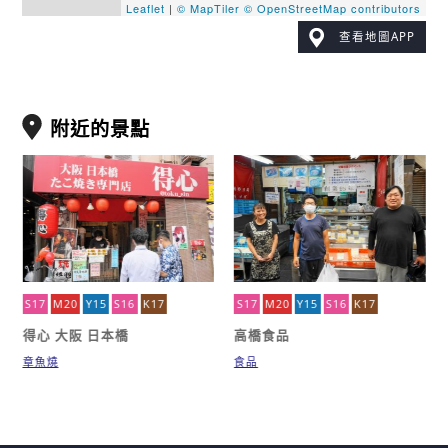
Leaflet
|
© MapTiler
© OpenStreetMap contributors
查看地圖APP
附近的景點
S17
M20
Y15
S16
K17
S17
M20
Y15
S16
K17
得心 大阪 日本橋
高橋食品
章魚燒
食品