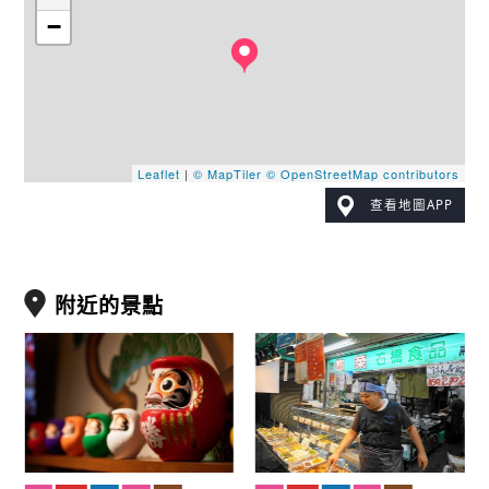
−
Leaflet
|
© MapTiler
© OpenStreetMap contributors
查看地圖APP
附近的景點