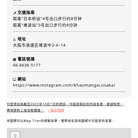
交通指南
距离“日本桥站”4号出口步行约8分钟
距离“难波站”3号出口步行约8分钟
地址
大阪市浪速区难波中2-4−14
電話號碼
06-6636-5177
網站
https://www.instagram.com/khaomangai.osaka/
刊登資訊為截至2025年10月1日的資訊。可能與現在的內容有異，敬請知悉。
費用原則上為含稅價格。
＞報告問題
地圖標示以Map Tiler的規範為準。實際地名與地圖標示可能有所差異。
+