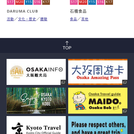
S17
M20
Y15
S16
K17
S17
M20
Y15
S16
K17
DARUMA CLUB
石橋食品
活動
文化・歷史
體驗
食品
其他