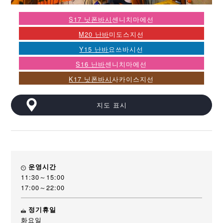
S17 닛폰바시
센니치마에선
M20 난바
미도스지선
Y15 난바
요쓰바시선
S16 난바
센니치마에선
K17 닛폰바시
사카이스지선
지도 표시
운영시간
11:30～15:00
17:00～22:00
정기휴일
화요일