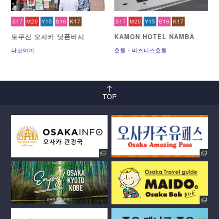
S17
M20
Y15
S16
K17
S17
M20
Y15
S16
K17
토쿠신 오사카 닛폰바시
KAMON HOTEL NAMBA
타코야끼
호텔・비즈니스호텔