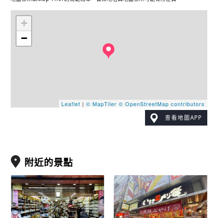
+
−
Leaflet
|
© MapTiler
© OpenStreetMap contributors
查看地圖APP
附近的景點