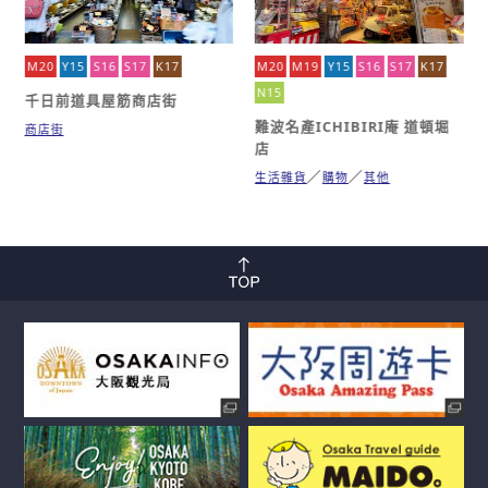
M20
Y15
S16
S17
K17
M20
M19
Y15
S16
S17
K17
N15
千日前道具屋筋商店街
難波名產ICHIBIRI庵 道頓堀
商店街
店
生活雜貨
購物
其他