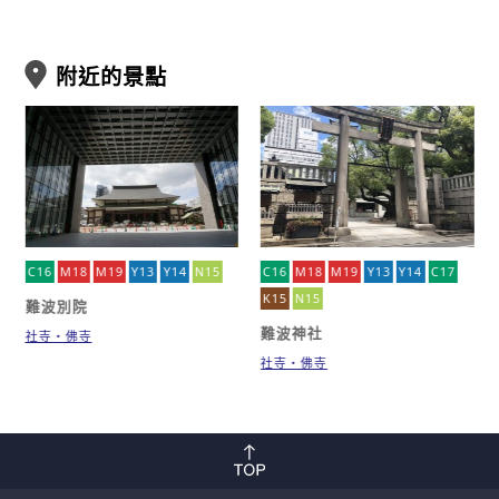
附近的景點
C16
M18
M19
Y13
Y14
N15
C16
M18
M19
Y13
Y14
C17
K15
N15
難波別院
難波神社
社寺・佛寺
社寺・佛寺