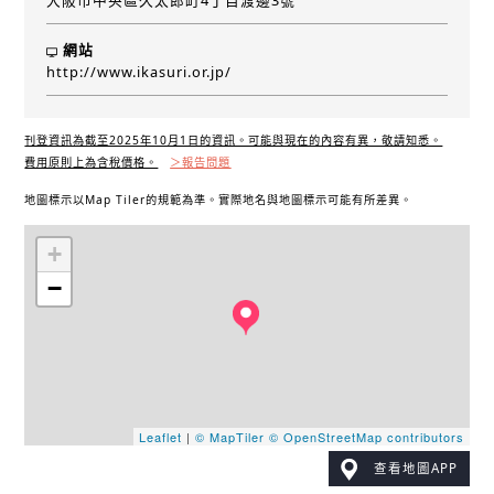
大阪市中央區久太郎町4丁目渡邊3號
網站
http://www.ikasuri.or.jp/
刊登資訊為截至2025年10月1日的資訊。可能與現在的內容有異，敬請知悉。
費用原則上為含稅價格。
＞報告問題
地圖標示以Map Tiler的規範為準。實際地名與地圖標示可能有所差異。
+
−
Leaflet
|
© MapTiler
© OpenStreetMap contributors
查看地圖APP