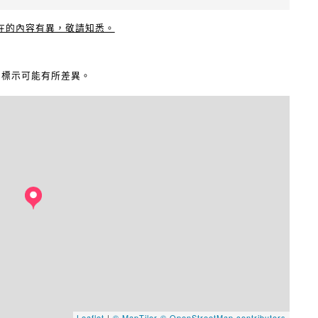
現在的內容有異，敬請知悉。
地圖標示可能有所差異。
Leaflet
|
© MapTiler
© OpenStreetMap contributors