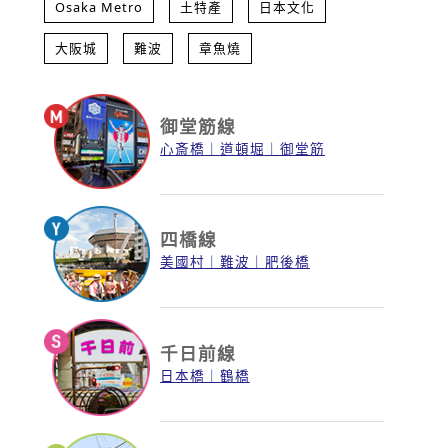
Osaka Metro
土特產
日本文化
大阪城
難波
章魚燒
御堂筋線
心斎橋
道頓堀
御堂筋
四橋線
美國村
難波
肥後橋
千日前線
日本橋
鶴橋