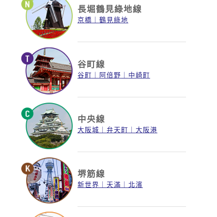
長堀鶴見綠地線
京橋
鶴見綠地
谷町線
谷町
阿倍野
中崎町
中央線
大阪城
弁天町
大阪港
堺筋線
新世界
天滿
北濱