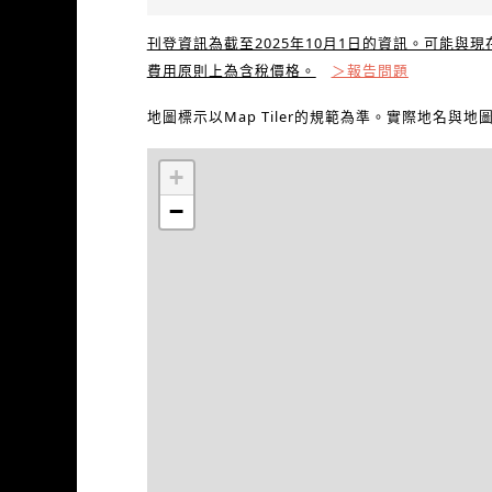
刊登資訊為截至2025年10月1日的資訊。可能與
費用原則上為含稅價格。
＞報告問題
地圖標示以Map Tiler的規範為準。實際地名與
+
−