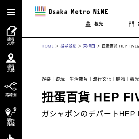
觀光
HOME
搜尋景點
東梅田
扭蛋百貨 HEP FIVE
娛樂
遊玩
生活雜貨
流行文化
購物
觀
扭蛋百貨 HEP FI
ガシャポンのデパートHEP F