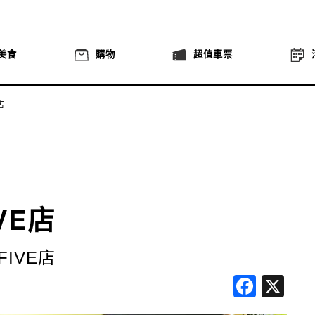
美食
購物
超值車票
店
光
VE店
IVE店
Face
X