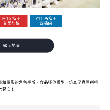
M16 梅田
Y11 西梅田
御堂筋線
四橋線
顯示地圖
畫和電影的角色手辦、食品迷你模型、仿真昆蟲原創扭
常豐富！