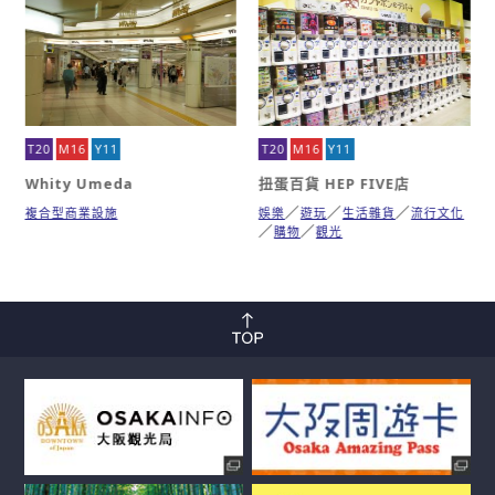
T20
M16
Y11
T20
M16
Y11
Whity Umeda
扭蛋百貨 HEP FIVE店
複合型商業設施
娛樂
遊玩
生活雜貨
流行文化
購物
觀光