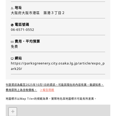
地址
大阪府大阪市港區 築港３丁目２
電話號碼
06-6571-0552
費用・平均預算
免費
網站
https://parksgreenery.city.osaka.lg.jp/article/expo_p
ark20/
刊登資訊為截至2025年10月1日的資訊。可能與現在的內容有異，敬請知悉。
費用原則上為含稅價格。
＞報告問題
地圖標示以Map Tiler的規範為準。實際地名與地圖標示可能有所差異。
+