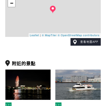
−
Leaflet
|
© MapTiler
© OpenStreetMap contributors
查看地圖APP
附近的景點
C11
C11