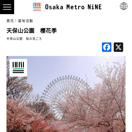
賞花
當地活動
天保山公園 櫻花季
天保山公園 桜の見ごろ
Fac