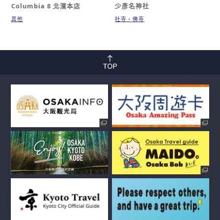
Columbia 8 北濱本店
少彥名神社
其他
社寺・佛寺