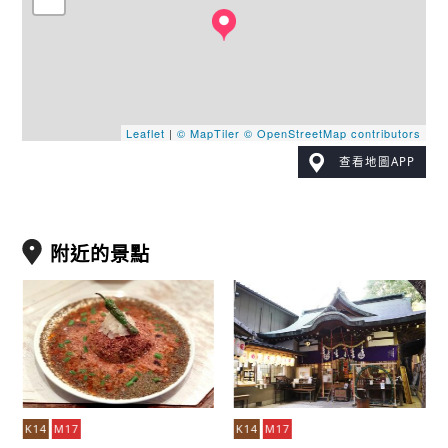
Leaflet
|
© MapTiler
© OpenStreetMap contributors
查看地圖APP
附近的景點
K14
M17
K14
M17