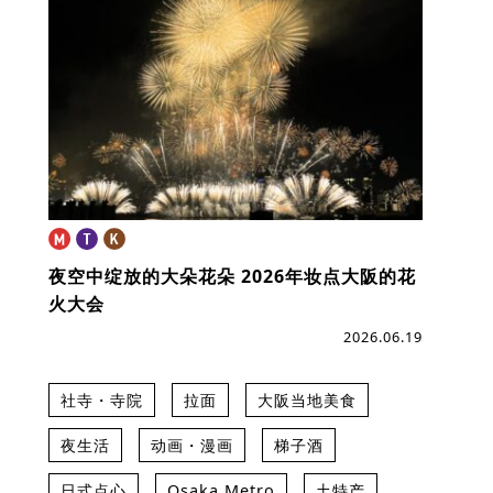
夜空中绽放的大朵花朵
2026年妆点大阪的花
火大会
2026.06.19
社寺・寺院
拉面
大阪当地美食
夜生活
动画・漫画
梯子酒
日式点心
Osaka Metro
土特产