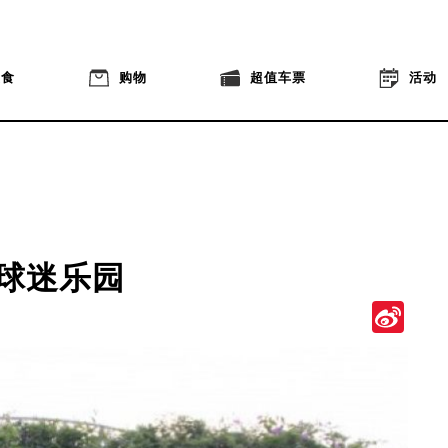
美食
购物
超值车票
活动
9球迷乐园
Si
We