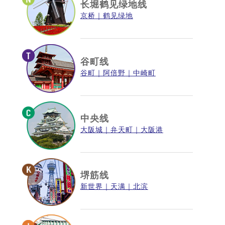
长堀鹤见绿地线
京桥
鹤见绿地
谷町线
谷町
阿倍野
中崎町
中央线
大阪城
弁天町
大阪港
堺筋线
新世界
天满
北滨