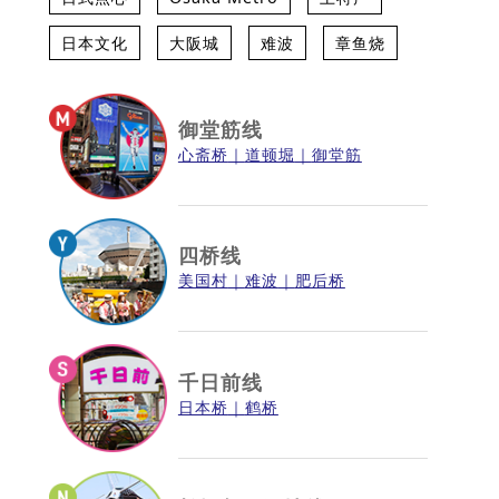
日本文化
大阪城
难波
章鱼烧
御堂筋线
心斋桥
道顿堀
御堂筋
四桥线
美国村
难波
肥后桥
千日前线
日本桥
鹤桥