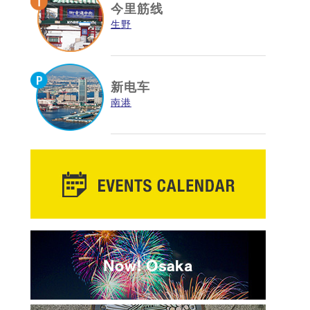
今里筋线
生野
新电车
南港