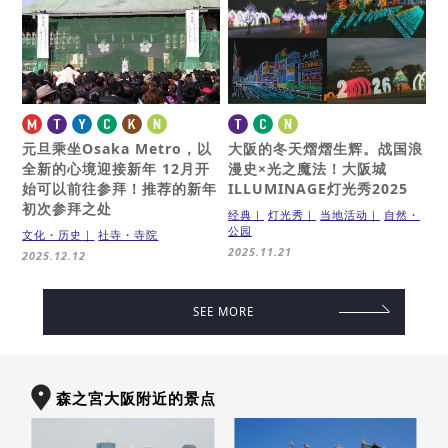
元旦乘坐Osaka Metro，以
大阪的冬天熠熠生辉。
战国浪
全新的心境迎接新年
12月开
漫史×光之魔法！大阪城
始可以前往参拜！推荐的新年
ILLUMINAGE灯光秀2025
初次参拜之处
经典
灯光秀
当地活动
自然・
公园
文化・历史
社寺・寺院
2025.11.21
2025.12.12
SEE MORE
森之宮大阪附近的景点