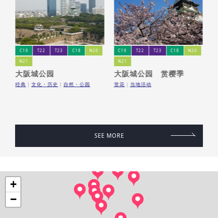
C19
T22
T23
C18
N20
C19
T22
T23
C18
N20
S
P
N21
N21
大阪城公园
大阪城公园 赏樱季
博
经典
文化・历史
自然・公园
赏花
当地活动
免
SEE MORE
+
−