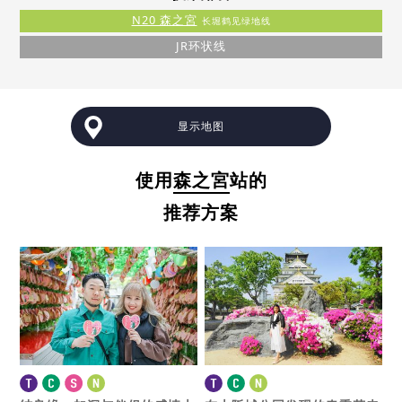
N20 森之宮
长堀鹤见绿地线
JR环状线
显示地图
使用
森之宮
站的
推荐方案