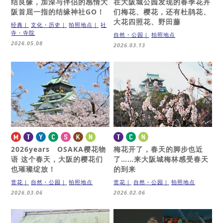
结良缘，加深与伴侣的感情
大
在大阪城公园发现的春季花卉
阪首屈一指的结缘神社GO！
们
梅花、樱花，还有杜鹃花、
大花四照花、野田藤
经典
文化・历史
拍照地点
社
寺・寺院
自然・公园
拍照地点
2026.05.08
2026.03.13
2026years OSAKA樱花物
梅花开了，春天的脚步也近
语
这个春天，大阪的樱花们
了……
来大阪城梅林感受春天
也璀璨绽放！
的到来
赏花
自然・公园
拍照地点
赏花
自然・公园
拍照地点
2026.03.06
2026.02.06