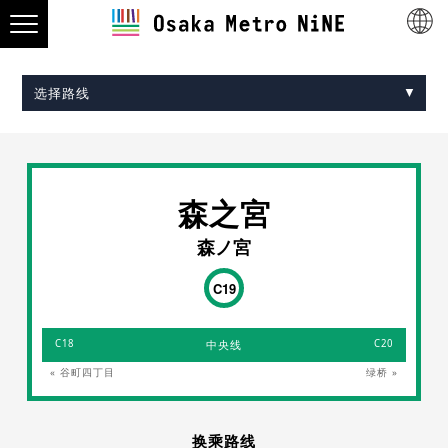
选择路线
Midosuji Line
Tanimachi Line
Yotsubashi Line
Chuo Line
Sennichimae Line
Sakaisuji Line
Nagahori Tsurumi-ryokuchi Line
Imazatosuji Line
New Tram
森之宮
森ノ宮
C19
C18
中央线
C20
« 谷町四丁目
绿桥 »
换乘路线