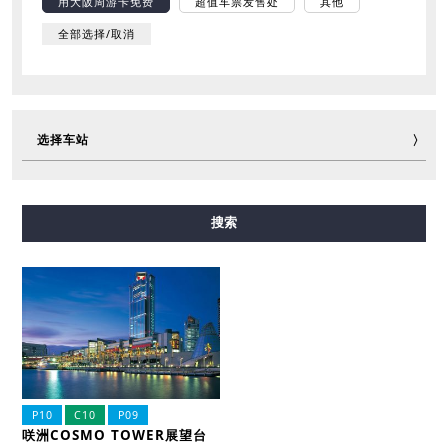
用大阪周游卡免费
超值车票发售处
其他
全部选择/取消
选择车站
御堂筋线
谷町线
四桥线
中央线
千日前线
搜索
堺筋线
长堀鹤见绿地线
今里筋线
新电车
P10
C10
P09
咲洲COSMO TOWER展望台