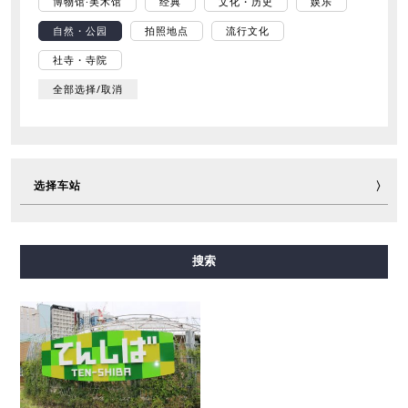
博物馆·美术馆
经典
文化・历史
娱乐
自然・公园
拍照地点
流行文化
社寺・寺院
全部选择/取消
选择车站
御堂筋线
谷町线
四桥线
中央线
千日前线
搜索
堺筋线
长堀鹤见绿地线
今里筋线
新电车