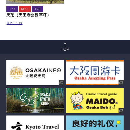
T27
M23
T28
天芝（天王寺公园草坪）
自然・公园